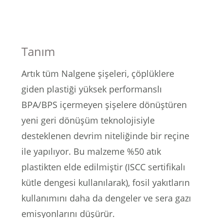
lar
 ve Kar-Buz Ekipmanları
90 Litre Çanta
nyal Cihazları
Bel Çantası
Tanım
Boyun Çantası
Artık tüm Nalgene şişeleri, çöplüklere
İlk Yardım Çantası
giden plastiği yüksek performanslı
BPA/BPS içermeyen şişelere dönüştüren
Kask Tutucu
yeni geri dönüşüm teknolojisiyle
desteklenen devrim niteliğinde bir reçine
Para Taşıma Çantası
ile yapılıyor.
Bu malzeme %50 atık
Patch
plastikten elde edilmiştir (ISCC sertifikalı
kütle dengesi kullanılarak), fosil yakıtların
Pouch
kullanımını daha da dengeler ve sera gazı
Şapka
emisyonlarını düşürür.