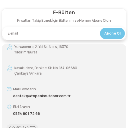
E-Bülten
Yorum Yaz
Fırsatları Takip Etmek İçin Bültenimize Hemen Abone Olun
Abone Ol
Yunusemre, 2. Yel Sk. No: 4, 16370
Yıldırım/Bursa
Kavaklıdere, Bankacı Sk. No: 18A, 06680
Çankaya/Ankara
Mail Gönderin
destek@utopeakoutdoor.com.tr
Bizi Arayın
0534 601 72 66