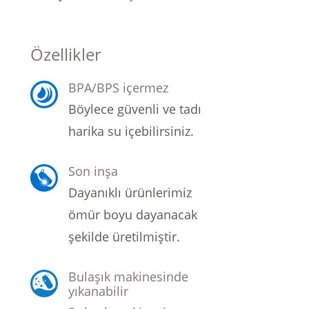
Şarjorlük
Özellikler
Sele Altı Çanta
BPA/BPS içermez
Sırt Çantası
Böylece güvenli ve tadı
harika su içebilirsiniz.
Su Geçirmez Çanta
Son inşa
Taktik Plaka Taşıyıcı
Dayanıklı ürünlerimiz
ömür boyu dayanacak
şekilde üretilmiştir.
Bulaşık makinesinde
yıkanabilir