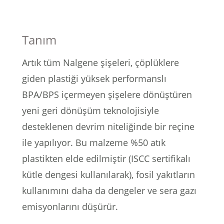
lar
 ve Kar-Buz Ekipmanları
90 Litre Çanta
nyal Cihazları
Bel Çantası
Tanım
Boyun Çantası
Artık tüm Nalgene şişeleri, çöplüklere
giden plastiği yüksek performanslı
İlk Yardım Çantası
BPA/BPS içermeyen şişelere dönüştüren
yeni geri dönüşüm teknolojisiyle
Kask Tutucu
desteklenen devrim niteliğinde bir reçine
Para Taşıma Çantası
ile yapılıyor.
Bu malzeme %50 atık
plastikten elde edilmiştir (ISCC sertifikalı
Patch
kütle dengesi kullanılarak), fosil yakıtların
kullanımını daha da dengeler ve sera gazı
Pouch
emisyonlarını düşürür.
Şapka