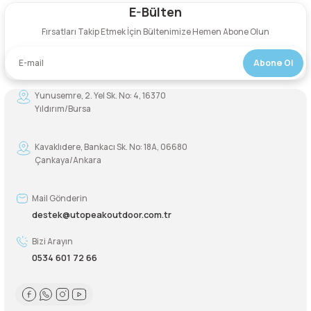
E-Bülten
Yorum Yaz
Fırsatları Takip Etmek İçin Bültenimize Hemen Abone Olun
Abone Ol
Yunusemre, 2. Yel Sk. No: 4, 16370
Yıldırım/Bursa
Kavaklıdere, Bankacı Sk. No: 18A, 06680
Çankaya/Ankara
Mail Gönderin
destek@utopeakoutdoor.com.tr
Bizi Arayın
0534 601 72 66