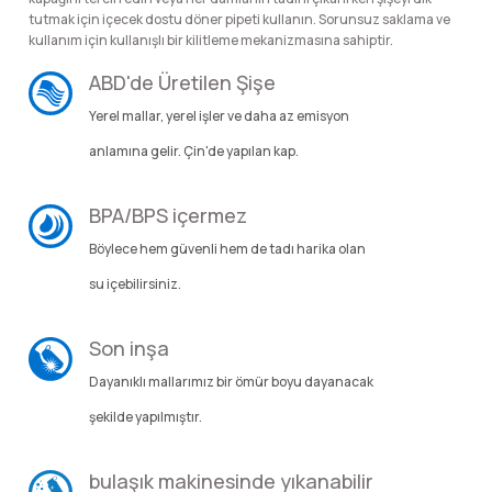
lar
 ve Kar-Buz Ekipmanları
90 Litre Çanta
tutmak için içecek dostu döner pipeti kullanın. Sorunsuz saklama ve
kullanım için kullanışlı bir kilitleme mekanizmasına sahiptir.
nyal Cihazları
Bel Çantası
ABD'de Üretilen Şişe
Yerel mallar, yerel işler ve daha az emisyon
Boyun Çantası
anlamına gelir. Çin'de yapılan kap.
İlk Yardım Çantası
BPA/BPS içermez
Kask Tutucu
Böylece hem güvenli hem de tadı harika olan
su içebilirsiniz.
Para Taşıma Çantası
Son inşa
Patch
Dayanıklı mallarımız bir ömür boyu dayanacak
şekilde yapılmıştır.
Pouch
Şapka
bulaşık makinesinde yıkanabilir