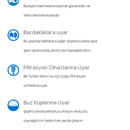
Bulaşık makinesine koymak güvenlidir ve
Şarjorlük
temizlenmesi kolaydır.
Sele Altı Çanta
Bardaklıklara uyar
Sırt Çantası
Bu şişe bardaklıklara sığar, böylece yolda veya
spor salonunda yanınızda taşıyabilirsiniz.
Su Geçirmez Çanta
Filtrasyon Cihazlarına Uyar
Taktik Plaka Taşıyıcı
Bir tutam temiz su için çoğu filtrasyon
ünitesine uyar.
Buz Küplerine Uyar
Şişenize kolaylıkla buzu koyun ve buzlu
içeceğinizin tadını her yerde çıkarın.