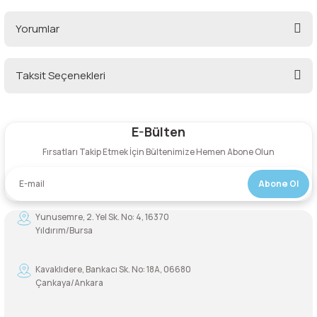
Yorumlar
Taksit Seçenekleri
Bu ürüne ilk yorumu siz yapın!
E-Bülten
Yorum Yaz
Fırsatları Takip Etmek İçin Bültenimize Hemen Abone Olun
Abone Ol
Yunusemre, 2. Yel Sk. No: 4, 16370
Yıldırım/Bursa
Kavaklıdere, Bankacı Sk. No: 18A, 06680
Çankaya/Ankara