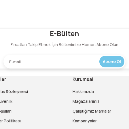
Bu ürüne ilk yorumu siz yapın!
E-Bülten
Fırsatları Takip Etmek İçin Bültenimize Hemen Abone Olun
Yorum Yaz
Abone Ol
ler
Kurumsal
atış Sözleşmesi
Hakkımızda
Güvenlik
Mağazalarımız
şullari
Çalıştığımız Markalar
er Politikası
Kampanyalar