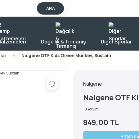
lışverişlerde KARGO BEDAVA!
ARA
alzemeleri
Dağcılık & Tırmanış
Diğer Sporlar
lar
Nalgene OTF Kids Green Monkey, Sustain
Nalgene
Nalgene OTF Ki
0 Yorum
849,00 TL
+ (%5 ha