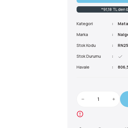
*91,18 TL den 
Kategori
Mata
Marka
Nalg
Stok Kodu
RN25
Stok Durumu
Havale
806,5