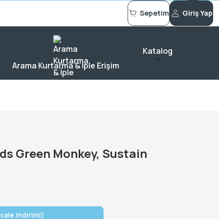
Sepetim
Giriş Yap
Katalog
Arama Kurtarma & İple Erişim
ds Green Monkey, Sustain
vale indirimi)