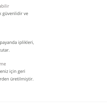
bilir
 güvenlidir ve
payanda iplikleri,
tutar.
eme
eniz için geri
en üretilmiştir.