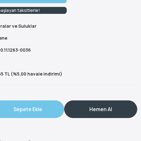
başlayan taksitlerle!
ralar ve Suluklar
ene
0.11.1263-0036
5 TL (%5,00 havale indirimi)
Sepete Ekle
Hemen Al