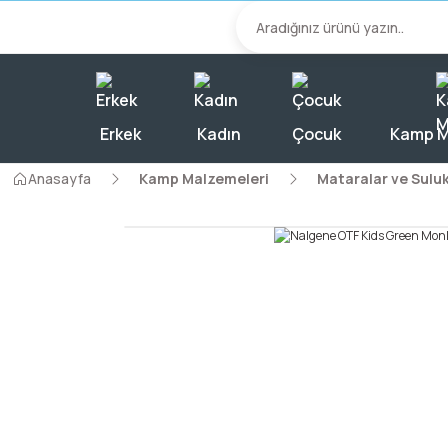
2000 TL Üzeri A
Erkek
Kadın
Çocuk
Kamp M
Anasayfa
Kamp Malzemeleri
Mataralar ve Suluk