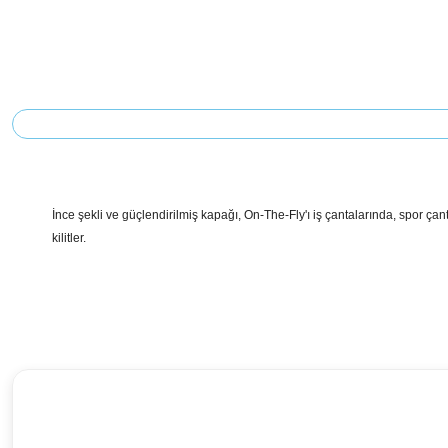
İnce şekli ve güçlendirilmiş kapağı, On-The-Fly'ı iş çantalarında, spor çant
kilitler.