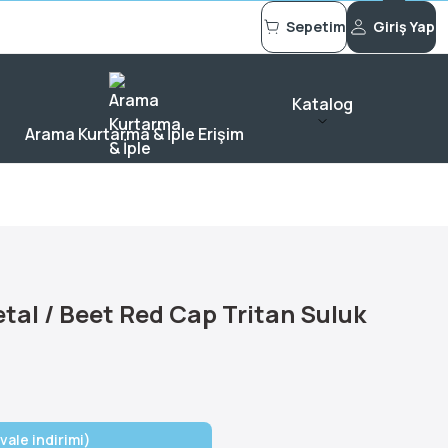
Sepetim
Giriş Yap
Katalog
Arama Kurtarma & İple Erişim
tal / Beet Red Cap Tritan Suluk
vale indirimi)