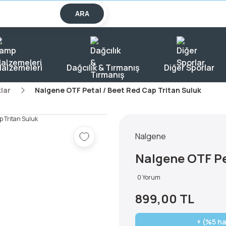
lışverişlerde KARGO BEDAVA!
ARA
alzemeleri
Dağcılık & Tırmanış
Diğer Sporlar
lar
Nalgene OTF Petal / Beet Red Cap Tritan Suluk
Nalgene
Nalgene OTF Pe
0 Yorum
899,00 TL
+ (%5 ha