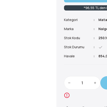
*96,55 TL den b
Kategori
Mata
Marka
Nalg
Stok Kodu
250.
Stok Durumu
Havale
854,0