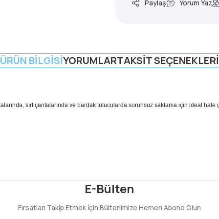
Paylaş
Yorum Yaz
ÜRÜN BILGISI
YORUMLAR
TAKSIT SEÇENEKLERI
alarında, sırt çantalarında ve bardak tutucularda sorunsuz saklama için ideal hale get
Bu ürüne ilk yorumu siz yapın!
E-Bülten
Fırsatları Takip Etmek İçin Bültenimize Hemen Abone Olun
Yorum Yaz