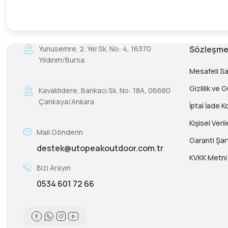
Yunusemre, 2. Yel Sk. No: 4, 16370
Sözleşme
Yıldırım/Bursa
Mesafeli S
Gizlilik ve 
Kavaklıdere, Bankacı Sk. No: 18A, 06680
Çankaya/Ankara
İptal İade Ko
Kişisel Veril
Mail Gönderin
Garanti Şart
destek@utopeakoutdoor.com.tr
KVKK Metni
Bizi Arayın
0534 601 72 66