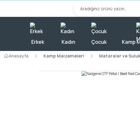
2000 TL Üzeri A
Erkek
Kadın
Çocuk
Kamp M
Anasayfa
Kamp Malzemeleri
Mataralar ve Suluk