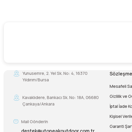
Yunusemre, 2. Yel Sk. No: 4, 16370
Sözleşme
Yıldırım/Bursa
Mesafeli S
Gizlilik ve 
Kavaklıdere, Bankacı Sk. No: 18A, 06680
Çankaya/Ankara
İptal İade Ko
Kişisel Veril
Mail Gönderin
Garanti Şart
destek@utopeakoutdoor.com.tr