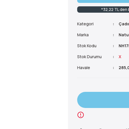
*32,22 TL den b
Kategori
Çadır
Marka
Natu
Stok Kodu
NH17
Stok Durumu
X
Havale
285,0