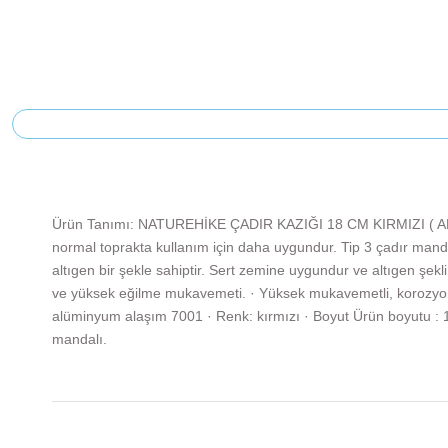
Ürün Tanımı: NATUREHİKE ÇADIR KAZIĞI 18 CM KIRMIZI ( ALÜ
normal toprakta kullanım için daha uygundur. Tip 3 çadır mandal
altıgen bir şekle sahiptir. Sert zemine uygundur ve altıgen şekl
ve yüksek eğilme mukavemeti. · Yüksek mukavemetli, korozyo
alüminyum alaşım 7001 · Renk: kırmızı · Boyut Ürün boyutu : 17,
mandalı.