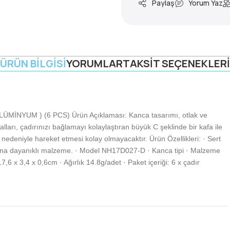
Paylaş
Yorum Yaz
ÜRÜN BILGISI
YORUMLAR
TAKSIT SEÇENEKLERI
MİNYUM ) (6 PCS) Ürün Açıklaması: Kanca tasarımı, otlak ve
ları, çadırınızı bağlamayı kolaylaştıran büyük C şeklinde bir kafa ile
i nedeniyle hareket etmesi kolay olmayacaktır. Ürün Özellikleri: · Sert
na dayanıklı malzeme. · Model NH17D027-D · Kanca tipi · Malzeme
6 x 3,4 x 0,6cm · Ağırlık 14.8g/adet · Paket içeriği: 6 x çadır