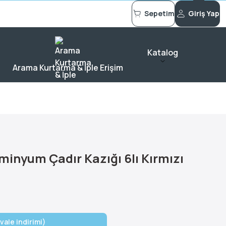
Sepetim
Giriş Yap
Katalog
Arama Kurtarma & İple Erişim
minyum Çadır Kazığı 6lı Kırmızı
vale indirimi)