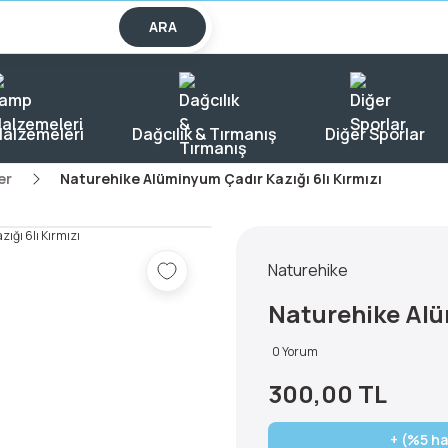
lışverişlerde KARGO BEDAVA!
ARA
alzemeleri
Dağcılık & Tırmanış
Diğer Sporlar
er
Naturehike Alüminyum Çadır Kazığı 6lı Kırmızı
Naturehike
Naturehike Alü
0 Yorum
300,00 TL
+ (%5 ha