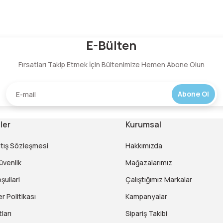
Bu ürüne ilk yorumu siz yapın!
E-Bülten
Fırsatları Takip Etmek İçin Bültenimize Hemen Abone Olun
Yorum Yaz
Abone Ol
ler
Kurumsal
atış Sözleşmesi
Hakkımızda
Güvenlik
Mağazalarımız
şullari
Çalıştığımız Markalar
er Politikası
Kampanyalar
ları
Sipariş Takibi