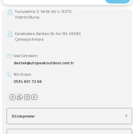
Şarjorlük
Yunusemre, 2. Yel Sk. No: 4, 16370
Yıldırım/Bursa
Sele Altı Çanta
Kavaklıdere, Bankacı Sk. No: 18A, 06680
Çankaya/Ankara
Sırt Çantası
Mail Gönderin
Su Geçirmez Çanta
destek@utopeakoutdoor.com.tr
Taktik Plaka Taşıyıcı
Bizi Arayın
0534 601 72 66
Sözleşmeler