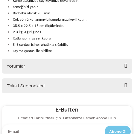
Kamp ateşinizde çay keyfinize devam edin.
lar
 ve Kar-Buz Ekipmanları
90 Litre Çanta
Yemeğinizi yapın.
Barbekü olarak kullanın.
Çok yönlü kullanımıyla kamplarınza keyif katın.
nyal Cihazları
Bel Çantası
38.5 x 22.5 x 16 cm ölçülerinde.
2.3 kg. Ağırlığında.
Boyun Çantası
Katlanabilir az yer kaplar.
Sırt çantası içine rahatlıkla sığabilir.
Taşıma çantası ile birlikte.
İlk Yardım Çantası
Yorumlar
Kask Tutucu
Para Taşıma Çantası
Taksit Seçenekleri
Bu ürüne ilk yorumu siz yapın!
Patch
E-Bülten
Yorum Yaz
Pouch
Fırsatları Takip Etmek İçin Bültenimize Hemen Abone Olun
Şapka
Abone Ol