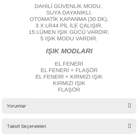
lar
 ve Kar-Buz Ekipmanları
90 Litre Çanta
DAHİLİ GÜVENLİK MODU.
SUYA DAYANIKLI.
OTOMATİK KAPANMA (30 DK).
nyal Cihazları
Bel Çantası
3 X LR44 PİL İLE ÇALIŞIR.
15 LÜMEN IŞIK GÜCÜ VARDIR.
Boyun Çantası
5 IŞIK MODU VARDIR.
IŞIK MODLARI
İlk Yardım Çantası
EL FENERİ
Kask Tutucu
EL FENERİ + FLAŞÖR
EL FENERİ + KIRMIZI IŞIK
KIRMIZI IŞIK
Para Taşıma Çantası
FLAŞÖR
Patch
Yorumlar
Pouch
Taksit Seçenekleri
Bu ürüne ilk yorumu siz yapın!
Şapka