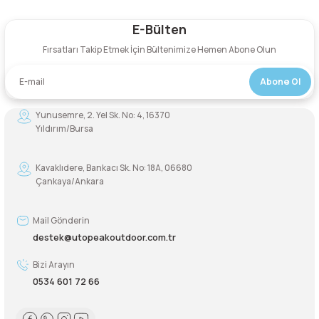
Şarjorlük
E-Bülten
Yorum Yaz
Fırsatları Takip Etmek İçin Bültenimize Hemen Abone Olun
Sele Altı Çanta
Abone Ol
Sırt Çantası
Yunusemre, 2. Yel Sk. No: 4, 16370
Yıldırım/Bursa
Su Geçirmez Çanta
Kavaklıdere, Bankacı Sk. No: 18A, 06680
Taktik Plaka Taşıyıcı
Çankaya/Ankara
Mail Gönderin
destek@utopeakoutdoor.com.tr
Bizi Arayın
0534 601 72 66