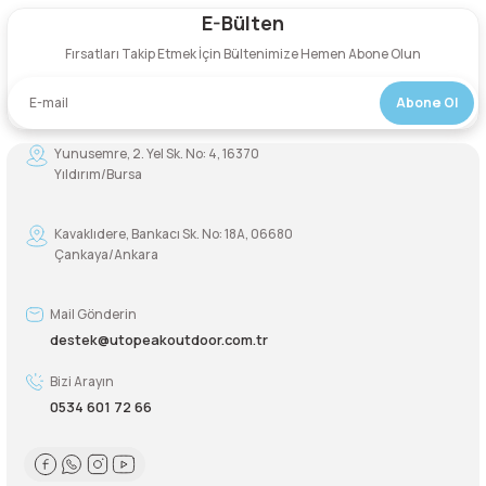
E-Bülten
Yorum Yaz
Şarjorlük
Fırsatları Takip Etmek İçin Bültenimize Hemen Abone Olun
Sele Altı Çanta
Abone Ol
Sırt Çantası
Yunusemre, 2. Yel Sk. No: 4, 16370
Yıldırım/Bursa
Su Geçirmez Çanta
Kavaklıdere, Bankacı Sk. No: 18A, 06680
Çankaya/Ankara
Taktik Plaka Taşıyıcı
Mail Gönderin
destek@utopeakoutdoor.com.tr
Bizi Arayın
0534 601 72 66