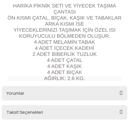
lar
 ve Kar-Buz Ekipmanları
90 Litre Çanta
HARİKA PİKNİK SETİ VE YİYECEK TAŞIMA
ÇANTASI
ÖN KISMI ÇATAL, BIÇAK, KAŞIK VE TABAKLAR
nyal Cihazları
Bel Çantası
ARKA KISMI İSE
YİYECEKLERİNİZİ TAŞIMAK İÇİN ÖZEL ISI
Boyun Çantası
KORUYUCULU BÖLMEDEN OLUŞUR.
4 ADET MELAMİN TABAK
4 ADET İÇECEK KADEHİ
İlk Yardım Çantası
2 ADET BİBERLİK TUZLUK
4 ADET ÇATAL
Kask Tutucu
4 ADET KAŞIK
4 ADET BIÇAK
AĞIRLIK: 2.6 KG.
Para Taşıma Çantası
Yorumlar
Patch
Pouch
Taksit Seçenekleri
Bu ürüne ilk yorumu siz yapın!
Şapka