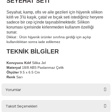
SEYEHAT SETİ
lar
 ve Kar-Buz Ekipmanları
90 Litre Çanta
Seyahat, kamp, ofis ve aile gezileri için hijyenik silikon
kılıfı ve 3'lü kaşık, çatal ve bıçak seti istediğiniz heryere
nyal Cihazları
Bel Çantası
sadece bir cep içinde taşınabilmektedir. Silikon
koruması içerisinde kirlenmeden kullanım özelliği
Boyun Çantası
sunar.
Dikkat : Ürün hijyenik ürünler sınıfına girdiği için açılıp
kullanıldıktan sonra iade edilemez
İlk Yardım Çantası
TEKNİK BİLGİLER
Kask Tutucu
Koruyucu Kılıf
Silika Jel
Materyal
18/8 ABS Paslanmaz Çelik
Para Taşıma Çantası
Ölçüler
9.5 x 6.5 Cm
Renk
 Sarı
Patch
Yorumlar
Pouch
Taksit Seçenekleri
Şapka
Bu ürüne ilk yorumu siz yapın!