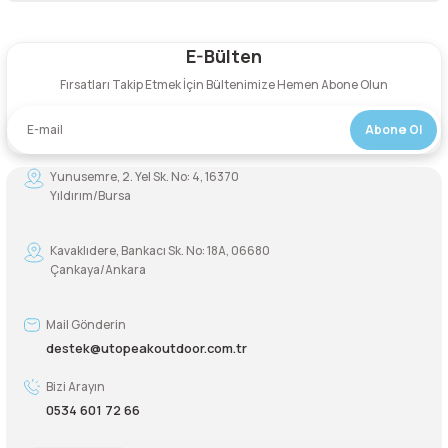
Şarjorlük
E-Bülten
Yorum Yaz
Fırsatları Takip Etmek İçin Bültenimize Hemen Abone Olun
Sele Altı Çanta
Abone Ol
Sırt Çantası
Yunusemre, 2. Yel Sk. No: 4, 16370
Su Geçirmez Çanta
Yıldırım/Bursa
Taktik Plaka Taşıyıcı
Kavaklıdere, Bankacı Sk. No: 18A, 06680
Çankaya/Ankara
Mail Gönderin
destek@utopeakoutdoor.com.tr
Bizi Arayın
0534 601 72 66