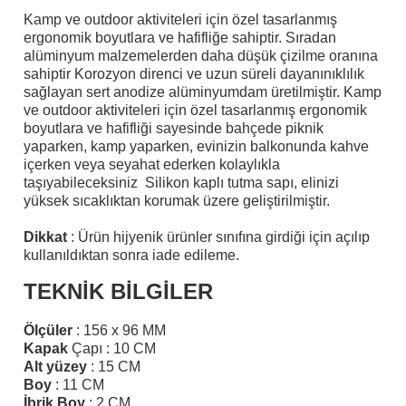
lar
 ve Kar-Buz Ekipmanları
90 Litre Çanta
Kamp ve outdoor aktiviteleri için özel tasarlanmış
ergonomik boyutlara ve hafifliğe sahiptir. Sıradan
alüminyum malzemelerden daha düşük çizilme oranına
nyal Cihazları
Bel Çantası
sahiptir Korozyon direnci ve uzun süreli dayanınıklılık
sağlayan sert anodize alüminyumdam üretilmiştir. Kamp
Boyun Çantası
ve outdoor aktiviteleri için özel tasarlanmış ergonomik
boyutlara ve hafifliği sayesinde bahçede piknik
yaparken, kamp yaparken, evinizin balkonunda kahve
İlk Yardım Çantası
içerken veya seyahat ederken kolaylıkla
taşıyabileceksiniz Silikon kaplı tutma sapı, elinizi
yüksek sıcaklıktan korumak üzere geliştirilmiştir.
Kask Tutucu
Dikkat
: Ürün hijyenik ürünler sınıfına girdiği için açılıp
Para Taşıma Çantası
kullanıldıktan sonra iade edileme.
TEKNİK BİLGİLER
Patch
Ölçüler
: 156 x 96 MM
Pouch
Kapak
Çapı : 10 CM
Alt yüzey
: 15 CM
Boy
: 11 CM
Şapka
İbrik Boy
: 2 CM