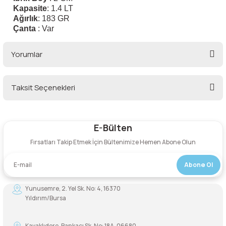
Kapasite
: 1.4 LT
Ağırlık
: 183 GR
Şarjorlük
Çanta
: Var
Sele Altı Çanta
Yorumlar
Sırt Çantası
Taksit Seçenekleri
Su Geçirmez Çanta
Bu ürüne ilk yorumu siz yapın!
Taktik Plaka Taşıyıcı
E-Bülten
Yorum Yaz
Fırsatları Takip Etmek İçin Bültenimize Hemen Abone Olun
Abone Ol
Yunusemre, 2. Yel Sk. No: 4, 16370
Yıldırım/Bursa
Kavaklıdere, Bankacı Sk. No: 18A, 06680