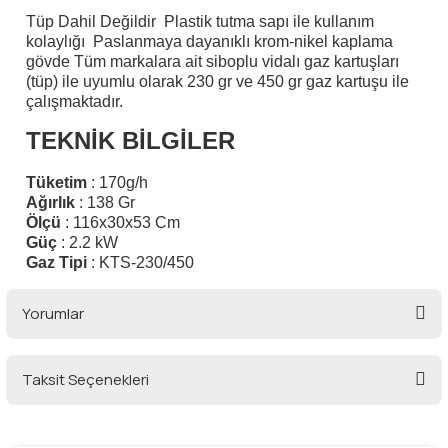
lar
 ve Kar-Buz Ekipmanları
90 Litre Çanta
Tüp Dahil Değildir Plastik tutma sapı ile kullanım
kolaylığı Paslanmaya dayanıklı krom-nikel kaplama
gövde Tüm markalara ait siboplu vidalı gaz kartuşları
nyal Cihazları
Bel Çantası
(tüp) ile uyumlu olarak 230 gr ve 450 gr gaz kartuşu ile
çalışmaktadır.
Boyun Çantası
TEKNİK BİLGİLER
İlk Yardım Çantası
Tüketim
: 170g/h
Ağırlık
: 138 Gr
Ölçü
: 116x30x53 Cm
Kask Tutucu
Güç
: 2.2 kW
Gaz Tipi
: KTS-230/450
Para Taşıma Çantası
Yorumlar
Patch
Taksit Seçenekleri
Pouch
Bu ürüne ilk yorumu siz yapın!
Şapka