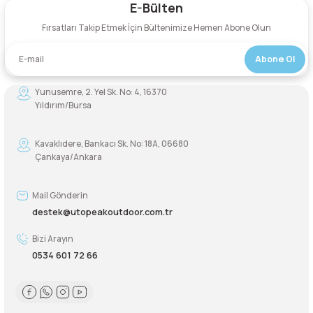
E-Bülten
Yorum Yaz
Şarjorlük
Fırsatları Takip Etmek İçin Bültenimize Hemen Abone Olun
Abone Ol
Sele Altı Çanta
Yunusemre, 2. Yel Sk. No: 4, 16370
Sırt Çantası
Yıldırım/Bursa
Su Geçirmez Çanta
Kavaklıdere, Bankacı Sk. No: 18A, 06680
Çankaya/Ankara
Taktik Plaka Taşıyıcı
Mail Gönderin
destek@utopeakoutdoor.com.tr
Bizi Arayın
0534 601 72 66