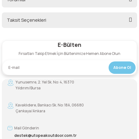
Şarjorlük
Taksit Seçenekleri
Bu ürüne ilk yorumu siz yapın!
Sele Altı Çanta
E-Bülten
Sırt Çantası
Yorum Yaz
Fırsatları Takip Etmek İçin Bültenimize Hemen Abone Olun
Su Geçirmez Çanta
Abone Ol
Taktik Plaka Taşıyıcı
Yunusemre, 2. Yel Sk. No: 4, 16370
Yıldırım/Bursa
Kavaklıdere, Bankacı Sk. No: 18A, 06680
Çankaya/Ankara
Mail Gönderin
destek@utopeakoutdoor.com.tr