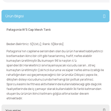
lar
 ve Kar-Buz Ekipmanları
90 Litre Çanta
Ürün Bilgisi
nyal Cihazları
Bel Çantası
Patagonia W'S Cap Mesh Tank
Boyun Çantası
İlk Yardım Çantası
Beden Belirtiniz: S[S,M,L]; Renk: S[Bordo]
Patagonia'nın capilene serisinden olan bu ürün hareket kabiliyetinizi
Kask Tutucu
kısıtlamadan ikinci bir cilt gibi tasarlanmış, hafif, nefes alabilir
kumaştan üretilmiştir.Bu kumaşın 96'sı naylon 4'ü
spandex'dir.Hareketinizi sınırlayamayacak vücudu saran , streç
Para Taşıma Çantası
kumaştan üretilmiştir.Çok hızlı kuruma ve süper nefes alma özelliği ile
rahatlığından vazgeçemeyeceğiniz bir üründür.Dikişsiz yapısı ile ,
dikişten dolayı vücudunuzunda herhangi bir potluk yaratmaz.
Patch
Sporcu kesimi ile fitness aktivitelerinde kullanılabileceği gibi dağcılık
faaliyetlerinde de iç çamaşır olarak kullanılabilir.İki farklı katmandan
oluşan bu ürünün ikinci katmanı göğüs altına kadar devam
Pouch
etmektedir.
Şapka
Yorumlar