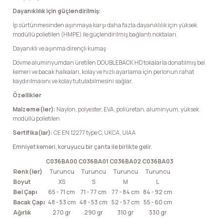
Dayanıklılık için güçlendirilmiş:
İp sürtünmesinden aşınmaya karşı daha fazla dayanıklılık için yüksek
modüllü polietilen (HMPE) ile güçlendirilmiş bağlantı noktaları.
Dayanıklı ve aşınma dirençli kumaş
Dövme aluminyumdan üretilen DOUBLEBACK HD tokalarla donatılmış bel
kemeri ve bacak halkaları, kolay ve hızlı ayarlama için perlonun rahat
kaydırılmasını ve kolay tutulabilmesini sağlar.
Özellikler
Malzeme(ler):
Naylon, polyester, EVA, poliüretan, aluminyum, yüksek
modüllü polietilen
Sertifika(lar):
CE EN 12277 type C, UKCA, UIAA
Emniyet kemeri, koruyucu bir çanta ile birlikte gelir.
C036BA00
C036BA01
C036BA02
C036BA03
Renk(ler)
Turuncu
Turuncu
Turuncu
Turuncu
Boyut
XS
S
M
L
Bel Çapı
65 - 71 cm
71 - 77 cm
77 - 84 cm
84 - 92 cm
Bacak Çapı
48 - 53 cm
48 - 53 cm
52 - 57 cm
55 - 60 cm
Ağırlık
270 gr
290 gr
310 gr
330 gr