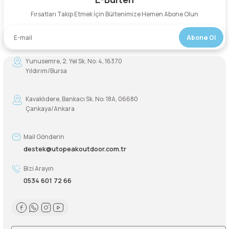
Yorum Yaz
Fırsatları Takip Etmek İçin Bültenimize Hemen Abone Olun
Abone Ol
Yunusemre, 2. Yel Sk. No: 4, 16370
Yıldırım/Bursa
Kavaklıdere, Bankacı Sk. No: 18A, 06680
Çankaya/Ankara
Mail Gönderin
destek@utopeakoutdoor.com.tr
Bizi Arayın
0534 601 72 66