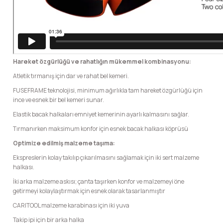
Şarjorlük
Sele Altı Çanta
Hareket özgürlüğü ve rahatlığın mükemmel kombinasyonu:
Sırt Çantası
Atletik tırmanış için dar ve rahat bel kemeri.
FUSEFRAME teknolojisi, minimum ağırlıkla tam hareket özgürlüğü için
Su Geçirmez Çanta
ince ve esnek bir bel kemeri sunar.
Elastik bacak halkaları emniyet kemerinin ayarlı kalmasını sağlar.
Taktik Plaka Taşıyıcı
Tırmanırken maksimum konfor için esnek bacak halkası köprüsü
Optimize edilmiş malzeme taşıma:
Ekspreslerin kolay takılıp çıkarılmasını sağlamak için iki sert malzeme
halkası.
İki arka malzeme askısı; çanta taşırken konfor ve malzemeyi öne
getirmeyi kolaylaştırmak için esnek olarak tasarlanmıştır
CARITOOL malzeme karabinası için iki yuva
Takip ipi için bir arka halka