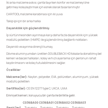
İki arka malzeme askısı; çanta taşırken konfor ve malzemeyi öne
getirmeyi kolaylaştırmak için esnek olarak tasarlanmıştır
CARITOOL malzeme karabinası için iki yuva
Takip ipi için bir arka halka
Dayanıklılık için güçlendirilmiş:
İp sürtünmesinden aşınmaya karşı daha fazla dayanıklılık için yüksek
modüllü polietilen (HMPE) ile güçlendirilmiş bağlantı noktaları.
Dayanıklı ve aşınma dirençli kumaş
Dövme aluminyumdan üretilen DOUBLEBACK HD tokalarla donatılmış bel
kemeri ve bacak halkaları, kolay ve hızlı ayarlama için perlonun rahat
kaydırılmasını ve kolay tutulabilmesini sağlar.
Özellikler
Malzeme(ler):
Naylon, polyester, EVA, poliüretan, aluminyum, yüksek
modüllü polietilen
Sertifika(lar):
CE EN 12277 type C, UKCA, UIAA
Emniyet kemeri, koruyucu bir çanta ile birlikte gelir.
C036BA00
C036BA01
C036BA02
C036BA03
Renk(ler)
Turuncu
Turuncu
Turuncu
Turuncu