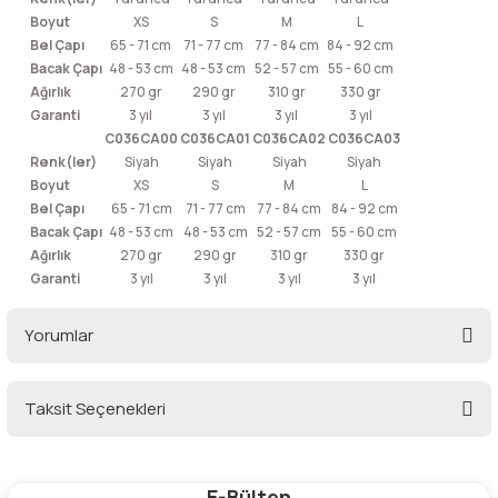
Boyut
XS
S
M
L
Bel Çapı
65 - 71 cm
71 - 77 cm
77 - 84 cm
84 - 92 cm
Bacak Çapı
48 - 53 cm
48 - 53 cm
52 - 57 cm
55 - 60 cm
Ağırlık
270 gr
290 gr
310 gr
330 gr
Garanti
3 yıl
3 yıl
3 yıl
3 yıl
C036CA00
C036CA01
C036CA02
C036CA03
Renk(ler)
Siyah
Siyah
Siyah
Siyah
Boyut
XS
S
M
L
Bel Çapı
65 - 71 cm
71 - 77 cm
77 - 84 cm
84 - 92 cm
Bacak Çapı
48 - 53 cm
48 - 53 cm
52 - 57 cm
55 - 60 cm
Ağırlık
270 gr
290 gr
310 gr
330 gr
Garanti
3 yıl
3 yıl
3 yıl
3 yıl
Yorumlar
Taksit Seçenekleri
Bu ürüne ilk yorumu siz yapın!
E-Bülten