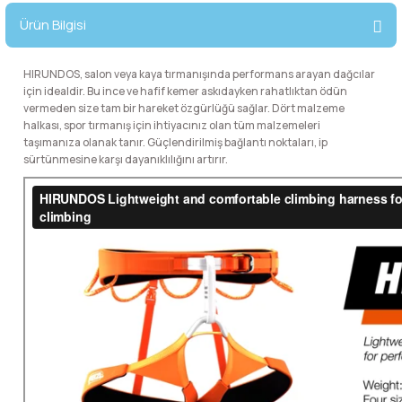
lar
 ve Kar-Buz Ekipmanları
90 Litre Çanta
Ürün Bilgisi
nyal Cihazları
Bel Çantası
HIRUNDOS, salon veya kaya tırmanışında performans arayan dağcılar
için idealdir. Bu ince ve hafif kemer askıdayken rahatlıktan ödün
vermeden size tam bir hareket özgürlüğü sağlar. Dört malzeme
Boyun Çantası
halkası, spor tırmanış için ihtiyacınız olan tüm malzemeleri
taşımanıza olanak tanır. Güçlendirilmiş bağlantı noktaları, ip
İlk Yardım Çantası
sürtünmesine karşı dayanıklılığını artırır.
Kask Tutucu
Para Taşıma Çantası
Patch
Pouch
Şapka