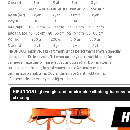
Garanti
3 yıl
3 yıl
3 yıl
3 yıl
C036CA00
C036CA01
C036CA02
C036CA03
Renk(ler)
Siyah
Siyah
Siyah
Siyah
Boyut
XS
S
M
L
Bel Çapı
65 - 71 cm
71 - 77 cm
77 - 84 cm
84 - 92 cm
Bacak Çapı
48 - 53 cm
48 - 53 cm
52 - 57 cm
55 - 60 cm
Ağırlık
270 gr
290 gr
310 gr
330 gr
Garanti
3 yıl
3 yıl
3 yıl
3 yıl
HIRUNDOS, salon veya kaya tırmanışında performans arayan dağcılar
için idealdir. Bu ince ve hafif kemer askıdayken rahatlıktan ödün
vermeden size tam bir hareket özgürlüğü sağlar. Dört malzeme
halkası, spor tırmanış için ihtiyacınız olan tüm malzemeleri
taşımanıza olanak tanır. Güçlendirilmiş bağlantı noktaları, ip
sürtünmesine karşı dayanıklılığını artırır.