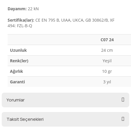
Dayanım:
22 kN
Şarjorlük
Sertifika(lar):
CE EN 795 B, UIAA, UKCA, GB 30862/B, XF
494: FZL-B-Q
Sele Altı Çanta
C07 24
Sırt Çantası
Uzunluk
24 cm
Su Geçirmez Çanta
Renk(ler)
Yeşil
Ağırlık
10 gr
Taktik Plaka Taşıyıcı
Garanti
3 yıl
Yorumlar
Taksit Seçenekleri
Bu ürüne ilk yorumu siz yapın!