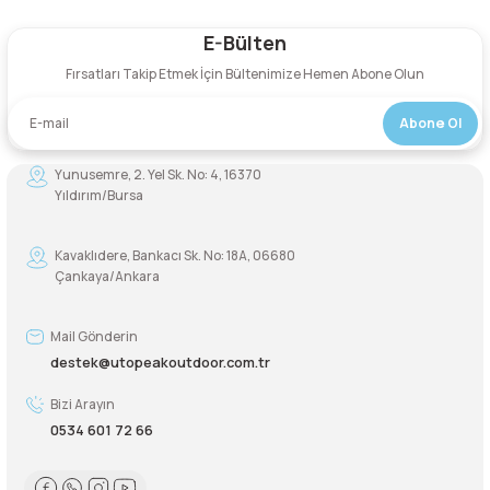
E-Bülten
Yorum Yaz
Fırsatları Takip Etmek İçin Bültenimize Hemen Abone Olun
Abone Ol
Yunusemre, 2. Yel Sk. No: 4, 16370
Yıldırım/Bursa
Kavaklıdere, Bankacı Sk. No: 18A, 06680
Çankaya/Ankara
Mail Gönderin
destek@utopeakoutdoor.com.tr
Bizi Arayın
0534 601 72 66