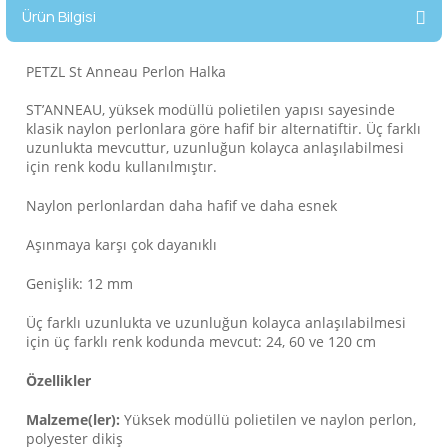
Ürün Bilgisi
lar
 ve Kar-Buz Ekipmanları
90 Litre Çanta
nyal Cihazları
Bel Çantası
PETZL St Anneau Perlon Halka
ST’ANNEAU, yüksek modüllü polietilen yapısı sayesinde
Boyun Çantası
klasik naylon perlonlara göre hafif bir alternatiftir. Üç farklı
uzunlukta mevcuttur, uzunluğun kolayca anlaşılabilmesi
için renk kodu kullanılmıştır.
İlk Yardım Çantası
Naylon perlonlardan daha hafif ve daha esnek
Kask Tutucu
Aşınmaya karşı çok dayanıklı
Para Taşıma Çantası
Genişlik: 12 mm
Üç farklı uzunlukta ve uzunluğun kolayca anlaşılabilmesi
Patch
için üç farklı renk kodunda mevcut: 24, 60 ve 120 cm
Özellikler
Pouch
Malzeme(ler):
Y
üksek modüllü polietilen
ve naylon perlon,
Şapka
polyester dikiş