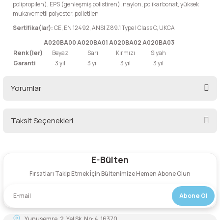
polipropilen), EPS (genleşmiş polistiren), naylon, polikarbonat, yüksek
mukavemetli polyester, polietilen
Sertifika(lar):
CE, EN 12492, ANSI Z89.1 Type I Class C, UKCA
A020BA00
A020BA01
A020BA02
A020BA03
Renk(ler)
Beyaz
Sarı
Kırmızı
Siyah
Garanti
3 yıl
3 yıl
3 yıl
3 yıl
Yorumlar
Taksit Seçenekleri
Bu ürüne ilk yorumu siz yapın!
E-Bülten
Yorum Yaz
Fırsatları Takip Etmek İçin Bültenimize Hemen Abone Olun
Abone Ol
Yunusemre, 2. Yel Sk. No: 4, 16370