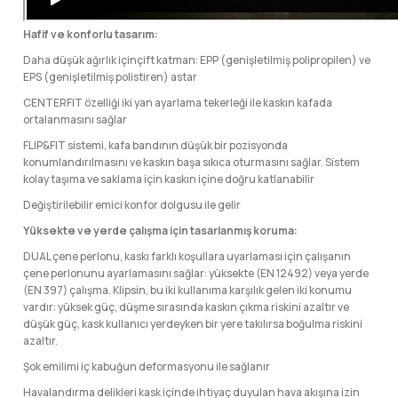
Hafif ve konforlu tasarım:
Daha düşük ağırlık içinçift katman: EPP (genişletilmiş polipropilen) ve
EPS (genişletilmiş polistiren) astar
CENTERFIT özelliği iki yan ayarlama tekerleği ile kaskın kafada
ortalanmasını sağlar
FLIP&FIT sistemi, kafa bandının düşük bir pozisyonda
konumlandırılmasını ve kaskın başa sıkıca oturmasını sağlar. Sistem
kolay taşıma ve saklama için kaskın içine doğru katlanabilir
Değiştirilebilir emici konfor dolgusu ile gelir
Yüksekte ve yerde çalışma için tasarlanmış koruma:
DUAL çene perlonu, kaskı farklı koşullara uyarlaması için çalışanın
çene perlonunu ayarlamasını sağlar: yüksekte (EN 12492) veya yerde
(EN 397) çalışma. Klipsin, bu iki kullanıma karşılık gelen iki konumu
vardır: yüksek güç, düşme sırasında kaskın çıkma riskini azaltır ve
düşük güç, kask kullanıcı yerdeyken bir yere takılırsa boğulma riskini
azaltır.
Şok emilimi iç kabuğun deformasyonu ile sağlanır
Havalandırma delikleri kask içinde ihtiyaç duyulan hava akışına izin