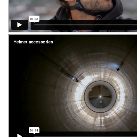
Şarjorlük
Sele Altı Çanta
Sırt Çantası
Su Geçirmez Çanta
Taktik Plaka Taşıyıcı