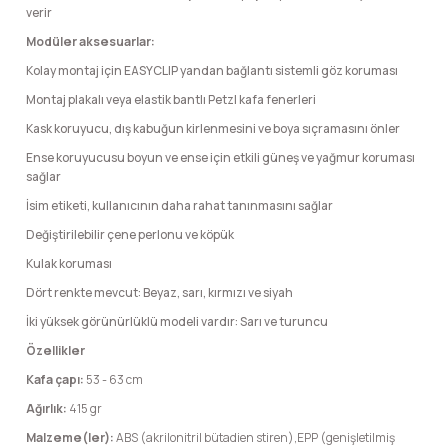
verir
Modüler aksesuarlar:
Kolay montaj için EASYCLIP yandan bağlantı sistemli göz koruması
Montaj plakalı veya elastik bantlı Petzl kafa fenerleri
Kask koruyucu, dış kabuğun kirlenmesini ve boya sıçramasını önler
Ense koruyucusu boyun ve ense için etkili güneş ve yağmur koruması
sağlar
İsim etiketi, kullanıcının daha rahat tanınmasını sağlar
Değiştirilebilir çene perlonu ve köpük
Kulak koruması
Dört renkte mevcut: Beyaz, sarı, kırmızı ve siyah
İki yüksek görünürlüklü modeli vardır: Sarı ve turuncu
Özellikler
Kafa çapı:
53 - 63 cm
Ağırlık:
415 gr
Malzeme(ler):
ABS (akrilonitril bütadien stiren),EPP (genişletilmiş