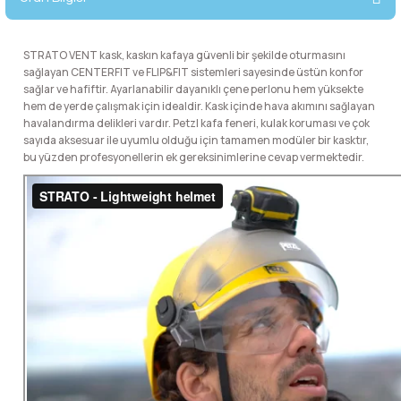
lar
 ve Kar-Buz Ekipmanları
90 Litre Çanta
STRATO VENT kask, kaskın kafaya güvenli bir şekilde oturmasını
nyal Cihazları
Bel Çantası
sağlayan CENTERFIT ve FLIP&FIT sistemleri sayesinde üstün konfor
sağlar ve hafiftir. Ayarlanabilir dayanıklı çene perlonu hem yüksekte
hem de yerde çalışmak için idealdir. Kask içinde hava akımını sağlayan
Boyun Çantası
havalandırma delikleri vardır. Petzl kafa feneri, kulak koruması ve çok
sayıda aksesuar ile uyumlu olduğu için tamamen modüler bir kasktır,
İlk Yardım Çantası
bu yüzden profesyonellerin ek gereksinimlerine cevap vermektedir.
Kask Tutucu
Para Taşıma Çantası
Patch
Pouch
Şapka