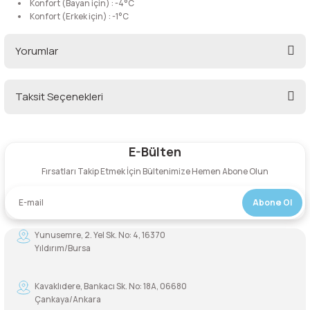
Konfort (Bayan için) : -4°C
Konfort (Erkek için) : -1°C
Şarjorlük
Yorumlar
Sele Altı Çanta
Taksit Seçenekleri
Sırt Çantası
Bu ürüne ilk yorumu siz yapın!
Su Geçirmez Çanta
E-Bülten
Yorum Yaz
Taktik Plaka Taşıyıcı
Fırsatları Takip Etmek İçin Bültenimize Hemen Abone Olun
Abone Ol
Yunusemre, 2. Yel Sk. No: 4, 16370
Yıldırım/Bursa
Kavaklıdere, Bankacı Sk. No: 18A, 06680
Çankaya/Ankara