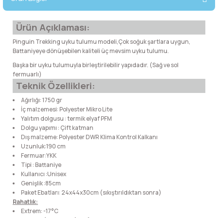
lar
 ve Kar-Buz Ekipmanları
90 Litre Çanta
Ürün Açıklaması:
nyal Cihazları
Bel Çantası
Pinguin Trekking uyku tulumu modeli,Çok soğuk şartlara uygun,
Battaniyeye dönüşebilen kaliteli üç mevsim uyku tulumu.
Boyun Çantası
Başka bir uyku tulumuyla birleştirilebilir yapıdadır. (Sağ ve sol
fermuarlı)
Teknik Özellikleri:
İlk Yardım Çantası
Ağırlığı: 1750 gr
İç malzemesi: Polyester Mikro Lite
Kask Tutucu
Yalıtım dolgusu : termik elyaf PFM
Dolgu yapımı : Çift katman
Para Taşıma Çantası
Dış malzeme: Polyester DWR Klima Kontrol Kalkanı
Uzunluk:190 cm
Fermuar:YKK
Patch
Tipi : Battaniye
Kullanıcı :Unisex
Genişlik :85cm
Pouch
Paket Ebatları: 24x44x30cm (sıkıştırıldıktan sonra)
Rahatlık:
Şapka
Extrem: -17°C