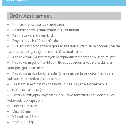
lar
 ve Kar-Buz Ekipmanları
90 Litre Çanta
Ürün Açıklaması:
nyal Cihazları
Bel Çantası
Primus markalı bardak modelidir.
Paslanmaz çelik malzemeden üretilmiştir.
Boyun Çantası
Kırılmaya karşı dayanıklıdır.
Dayanıklı ve hafif bir üründür.
Buzu plastik bir bardağa göre iki kat daha uzun süre donmuş halde
İlk Yardım Çantası
tutar ve sıcak içeceğinizi uzun süre sıcak tutar.
Kapak kısmı BPA içermeyen sert plastik malzemeden üretilmiştir.
Kapak kısmı şeffaf renktedir. Bu sayede içerisinde ne kadar sıvı
Kask Tutucu
kaldığını görebilirsiniz.
Kapak kısmında bulunan deliği sayesinde, kapak çıkartılmadan
kahvenizi içmenize olanak sağlar.
Para Taşıma Çantası
Dış kısmı elektrostatik toz boyalıdır. Bu sayede eldivenle bile
mükemmel tutuş sağlar.
Patch
Geniş ağızlı yapısı sayesinde dolum ve temizlik işlemi çok hızlı ve
kolay şekilde yapılabilir.
Hacim: 0.6 litre
Pouch
Çap: 88 mm
Yükseklik: 175 mm
Ağırlık: 350 gr.
Şapka