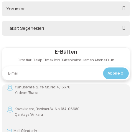
Yorumlar
Şarjorlük
Sele Altı Çanta
Taksit Seçenekleri
Bu ürüne ilk yorumu siz yapın!
Sırt Çantası
E-Bülten
Yorum Yaz
Su Geçirmez Çanta
Fırsatları Takip Etmek İçin Bültenimize Hemen Abone Olun
Taktik Plaka Taşıyıcı
Abone Ol
Yunusemre, 2. Yel Sk. No: 4, 16370
Yıldırım/Bursa
Kavaklıdere, Bankacı Sk. No: 18A, 06680
Çankaya/Ankara
Mail Gönderin