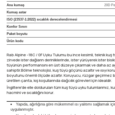
Ana kumaş
20D Pe
Şarjorlük
Kumaş astar
ISO (23537-1:2022) sıcaklık derecelendirmesi
Sele Altı Çanta
Konfor Sınırı
Paket boyutu
Sırt Çantası
Ürün kodu
Su Geçirmez Çanta
Rab Alpine -18C / 0F Uyku Tulumu bu ince kesimli, teknik kuş tü
zirvede ister dağların derinliklerinde, ister yürüyerek ister bi
Taktik Plaka Taşıyıcı
tüyünün performansını en üst düzeye çıkarmak ve daha az ağırlı
sahiptir.
Bölme teknolojisi, kuş tüyü göçünü azaltır ve ısıyı koru
boyutunu önemli ölçüde azaltır. Koruyucu, rüzgar geçirmez b
üretilen çanta, kış koşullarında dağcılık görevleri için idealdir.
İngiltere'de elle doldurulan tüm kuş tüyü uyku tulumlarımız, k
hacmini ve sıcaklığını korur.
Yapıda, ağırlığına göre mükemmel ısı yalıtımı sağlamak içi
uygulanmıştır.