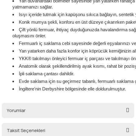
Yan duvarlardaki bölmeler sayesinde yan yatarken rahatça uy
yatmamanızı sağlar.
Isıyı içeride tutmak için kapüşonu sıkıca bağlayın, sentetik
Konik mumya şekli, konforu en üst düzeye çıkarırken paket 
Çift yönlü fermuar, ihtiyaç duyduğunuzda havalandırma sağl
oluşmasını önler.
Fermuarlı iç saklama cebi sayesinde değerli eşyalarınızı ve te
Yan yatarken daha fazla konfor için köprücük kemiğinizin altına
YKK® takılmayı önleyici fermuar iç parçası ve takılmayı ön
Anatomik olarak şekillendirilmiş ayak kısmı, rahat bir pozi
İpli saklama çantası dahildir.
Evde saklama için su geçirmez tabanlı, fermuarlı saklama 
İngiltere'nin Derbyshire bölgesinde elle doldurulmuştur.
Yorumlar
Taksit Seçenekleri