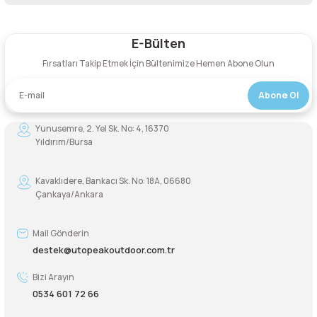
Bu ürüne ilk yorumu siz yapın!
E-Bülten
Yorum Yaz
Fırsatları Takip Etmek İçin Bültenimize Hemen Abone Olun
Abone Ol
Yunusemre, 2. Yel Sk. No: 4, 16370
Yıldırım/Bursa
Kavaklıdere, Bankacı Sk. No: 18A, 06680
Çankaya/Ankara
Mail Gönderin
destek@utopeakoutdoor.com.tr
Bizi Arayın
0534 601 72 66