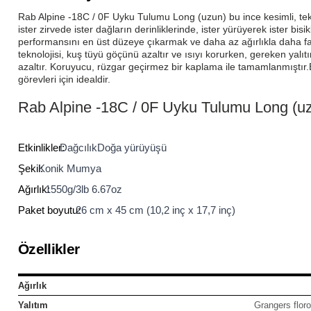
lar
 ve Kar-Buz Ekipmanları
90 Litre Çanta
Rab Alpine -18C / 0F Uyku Tulumu Long (uzun) bu ince kesimli, tekni
ister zirvede ister dağların derinliklerinde, ister yürüyerek ister b
performansını en üst düzeye çıkarmak ve daha az ağırlıkla daha fazla
nyal Cihazları
Bel Çantası
teknolojisi, kuş tüyü göçünü azaltır ve ısıyı korurken, gereken yalı
azaltır. Koruyucu, rüzgar geçirmez bir kaplama ile tamamlanmıştır.
görevleri için idealdir.
Boyun Çantası
Rab Alpine -18C / 0F Uyku Tulumu Long (u
İlk Yardım Çantası
Etkinlikler:
Dağcılık
Doğa yürüyüşü
Kask Tutucu
Şekil:
Konik Mumya
Ağırlık:
1550g/3lb 6.67oz
Para Taşıma Çantası
Paket boyutu:
26 cm x 45 cm (10,2 inç x 17,7 inç)
Patch
Özellikler
Pouch
Ağırlık
Şapka
Yalıtım
Grangers flor