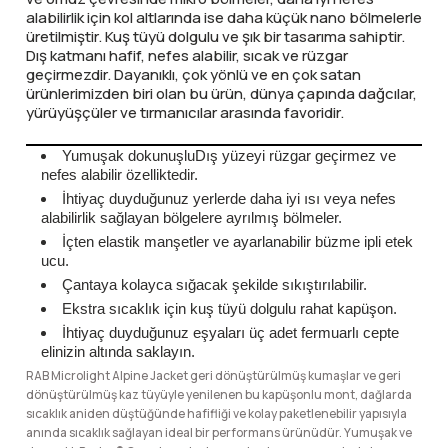
alabilirlik için kol altlarında ise daha küçük nano bölmelerle
üretilmiştir. Kuş tüyü dolgulu ve şık bir tasarıma sahiptir.
Şarjorlük
Dış katmanı hafif, nefes alabilir, sıcak ve rüzgar
geçirmezdir. Dayanıklı, çok yönlü ve en çok satan
Sele Altı Çanta
ürünlerimizden biri olan bu ürün, dünya çapında dağcılar,
yürüyüşçüler ve tırmanıcılar arasında favoridir.
Sırt Çantası
Yumuşak dokunuşlu
Dış yüzeyi rüzgar geçirmez ve
nefes alabilir özelliktedir.
Su Geçirmez Çanta
İhtiyaç duyduğunuz yerlerde daha iyi ısı veya nefes
alabilirlik sağlayan bölgelere ayrılmış bölmeler.
İçten elastik manşetler ve ayarlanabilir büzme ipli etek
Taktik Plaka Taşıyıcı
ucu.
Çantaya kolayca sığacak şekilde sıkıştırılabilir.
Ekstra sıcaklık için kuş tüyü dolgulu rahat kapüşon.
İhtiyaç duyduğunuz eşyaları üç adet fermuarlı cepte
elinizin altında saklayın.
RAB Microlight Alpine Jacket geri dönüştürülmüş kumaşlar ve geri
dönüştürülmüş kaz tüyüyle yenilenen bu kapüşonlu mont, dağlarda
sıcaklık aniden düştüğünde hafifliği ve kolay paketlenebilir yapısıyla
anında sıcaklık sağlayan ideal bir performans ürünüdür. Yumuşak ve