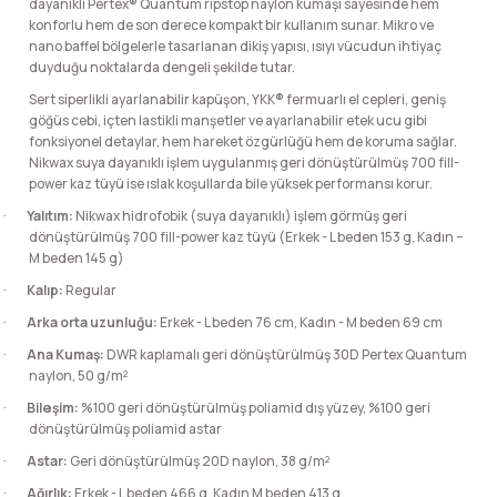
dayanıklı Pertex® Quantum ripstop naylon kumaşı sayesinde hem
konforlu hem de son derece kompakt bir kullanım sunar. Mikro ve
nano baffel bölgelerle tasarlanan dikiş yapısı, ısıyı vücudun ihtiyaç
duyduğu noktalarda dengeli şekilde tutar.
Sert siperlikli ayarlanabilir kapüşon, YKK® fermuarlı el cepleri, geniş
göğüs cebi, içten lastikli manşetler ve ayarlanabilir etek ucu gibi
fonksiyonel detaylar, hem hareket özgürlüğü hem de koruma sağlar.
Nikwax suya dayanıklı işlem uygulanmış geri dönüştürülmüş 700 fill-
power kaz tüyü ise ıslak koşullarda bile yüksek performansı korur.
Yalıtım:
Nikwax hidrofobik (suya dayanıklı) işlem görmüş geri
·
dönüştürülmüş 700 fill-power kaz tüyü (Erkek - L beden 153 g, Kadın –
M beden 145 g)
Kalıp:
Regular
·
Arka orta uzunluğu:
Erkek - L beden 76 cm, Kadın - M beden 69 cm
·
Ana Kumaş:
DWR kaplamalı geri dönüştürülmüş 30D Pertex Quantum
·
naylon, 50 g/m²
Bileşim:
%100 geri dönüştürülmüş poliamid dış yüzey, %100 geri
·
dönüştürülmüş poliamid astar
Astar:
Geri dönüştürülmüş 20D naylon, 38 g/m²
·
Ağırlık:
Erkek - L beden 466 g, Kadın M beden 413 g
·