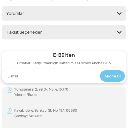
Yorumlar
Taksit Seçenekleri
Bu ürüne ilk yorumu siz yapın!
E-Bülten
Yorum Yaz
Fırsatları Takip Etmek İçin Bültenimize Hemen Abone Olun
Abone Ol
Yunusemre, 2. Yel Sk. No: 4, 16370
Yıldırım/Bursa
Kavaklıdere, Bankacı Sk. No: 18A, 06680
Çankaya/Ankara