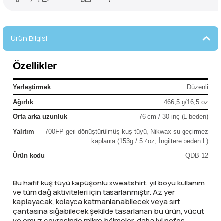
lar
 ve Kar-Buz Ekipmanları
90 Litre Çanta
nyal Cihazları
Bel Çantası
Ürün Bilgisi
Boyun Çantası
Özellikler
İlk Yardım Çantası
Yerleştirmek
Düzenli
Ağırlık
466,5 g/16,5 oz
Kask Tutucu
Orta arka uzunluk
76 cm / 30 inç (L beden)
Yalıtım
700FP geri dönüştürülmüş kuş tüyü, Nikwax su geçirmez
Para Taşıma Çantası
kaplama (153g / 5.4oz, İngiltere beden L)
Ürün kodu
QDB-12
Patch
Bu hafif kuş tüyü kapüşonlu sweatshirt, yıl boyu kullanım
Pouch
ve tüm dağ aktiviteleri için tasarlanmıştır. Az yer
kaplayacak, kolayca katmanlanabilecek veya sırt
çantasına sığabilecek şekilde tasarlanan bu ürün, vücut
Şapka
ve omuz çevresinde mikro bölmeler, daha iyi nefes