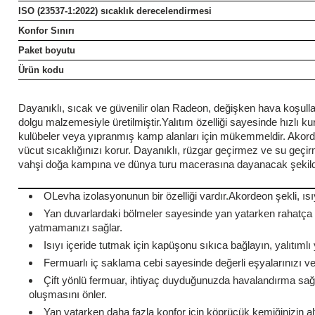
ISO (23537-1:2022) sıcaklık derecelendirmesi
Şarjorlük
Konfor Sınırı
Paket boyutu
Sele Altı Çanta
Ürün kodu
Sırt Çantası
Dayanıklı, sıcak ve güvenilir olan Radeon, değişken hava koşulla
dolgu malzemesiyle üretilmiştir.
Yalıtım özelliği sayesinde hızlı k
Su Geçirmez Çanta
kulübeler veya yıpranmış kamp alanları için mükemmeldir. Akord
vücut sıcaklığınızı korur. Dayanıklı, rüzgar geçirmez ve su geçir
vahşi doğa kampına ve dünya turu macerasına dayanacak şekilde 
Taktik Plaka Taşıyıcı
O
Levha izolasyonunun bir özelliği vardır.
Akordeon şekli, ısı
Yan duvarlardaki bölmeler sayesinde yan yatarken rahatça uy
yatmamanızı sağlar.
Isıyı içeride tutmak için kapüşonu sıkıca bağlayın, yalıtıml
Fermuarlı iç saklama cebi sayesinde değerli eşyalarınızı ve te
Çift yönlü fermuar, ihtiyaç duyduğunuzda havalandırma sağl
oluşmasını önler.
Yan yatarken daha fazla konfor için köprücük kemiğinizin altına