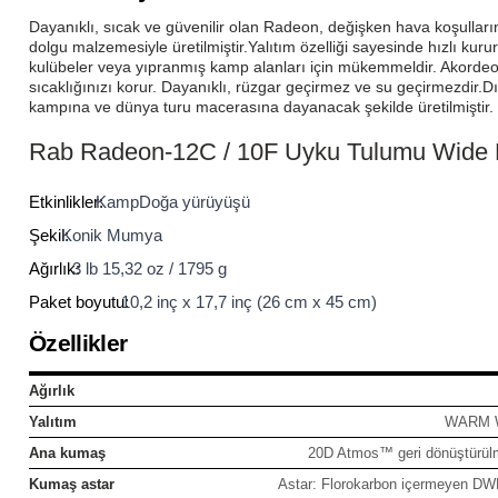
lar
 ve Kar-Buz Ekipmanları
90 Litre Çanta
Dayanıklı, sıcak ve güvenilir olan Radeon, değişken hava koşulları
dolgu malzemesiyle üretilmiştir.
Yalıtım özelliği sayesinde hızlı kur
kulübeler veya yıpranmış kamp alanları için mükemmeldir. Akordeo
nyal Cihazları
Bel Çantası
sıcaklığınızı korur. Dayanıklı, rüzgar geçirmez ve su geçirmezdir.
Dı
kampına ve dünya turu macerasına dayanacak şekilde üretilmiştir.
Boyun Çantası
Rab Radeon-12C / 10F Uyku Tulumu Wide Le
İlk Yardım Çantası
Etkinlikler:
Kamp
Doğa yürüyüşü
Şekil:
Konik Mumya
Kask Tutucu
Ağırlık:
3 lb 15,32 oz / 1795 g
Paket boyutu:
10,2 inç x 17,7 inç (26 cm x 45 cm)
Para Taşıma Çantası
Özellikler
Patch
Ağırlık
Pouch
Yalıtım
WARM WA
Ana kumaş
20D Atmos™ geri dönüştürülm
Şapka
Kumaş astar
Astar: Florokarbon içermeyen DWR