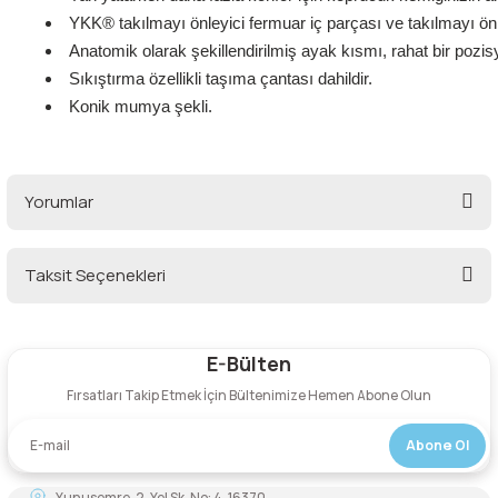
YKK® takılmayı önleyici fermuar iç parçası ve takılmayı ön
Anatomik olarak şekillendirilmiş ayak kısmı, rahat bir pozi
Sıkıştırma özellikli taşıma çantası dahildir.
Konik mumya şekli.
Yorumlar
Taksit Seçenekleri
Bu ürüne ilk yorumu siz yapın!
E-Bülten
Yorum Yaz
Fırsatları Takip Etmek İçin Bültenimize Hemen Abone Olun
Abone Ol
Yunusemre, 2. Yel Sk. No: 4, 16370