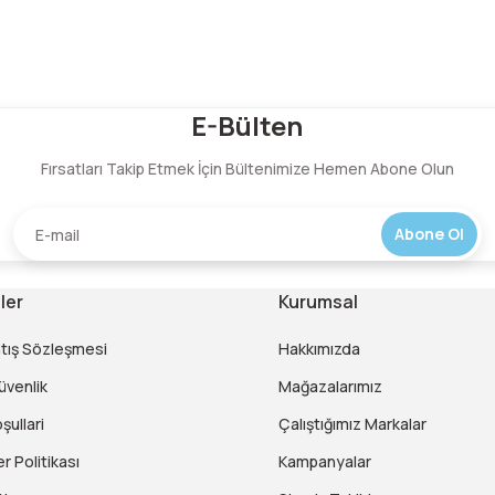
Bu ürüne ilk yorumu siz yapın!
E-Bülten
Fırsatları Takip Etmek İçin Bültenimize Hemen Abone Olun
Yorum Yaz
Abone Ol
ler
Kurumsal
atış Sözleşmesi
Hakkımızda
Güvenlik
Mağazalarımız
şullari
Çalıştığımız Markalar
er Politikası
Kampanyalar