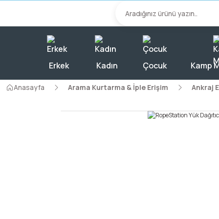
2000 TL Üzeri A
Erkek
Kadın
Çocuk
Kamp M
Anasayfa
Arama Kurtarma & İple Erişim
Ankraj 