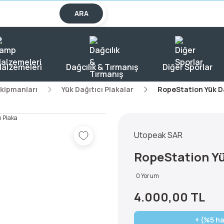
lışverişlerde KARGO BEDAVA!
ARA
alzemeleri
Dağcılık & Tırmanış
Diğer Sporlar
Ekipmanları
Yük Dağıtıcı Plakalar
RopeStation Yük Da
Utopeak SAR
RopeStation Yü
0 Yorum
4.000,00 TL
+ (%5 ha