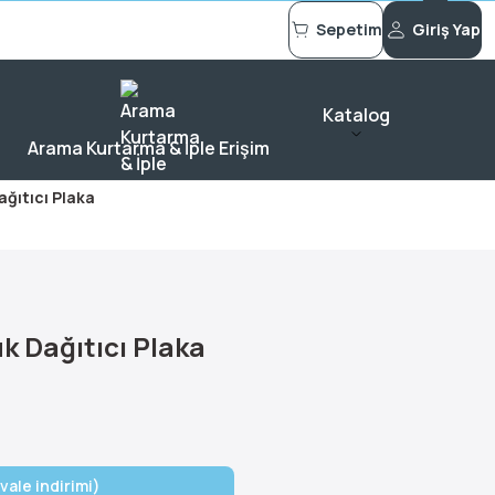
Sepetim
Giriş Yap
Katalog
Arama Kurtarma & İple Erişim
ğıtıcı Plaka
k Dağıtıcı Plaka
vale indirimi)