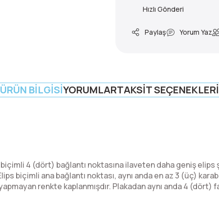
Hızlı Gönderi
Paylaş
Yorum Yaz
ÜRÜN BILGISI
YORUMLAR
TAKSIT SEÇENEKLERI
biçimli 4 (dört) bağlantı noktasına ilaveten daha geniş elips 
Elips biçimli ana bağlantı noktası, aynı anda en az 3 (üç) kar
u yapmayan renkte kaplanmışdır.
Plakadan aynı anda 4 (dört) fa