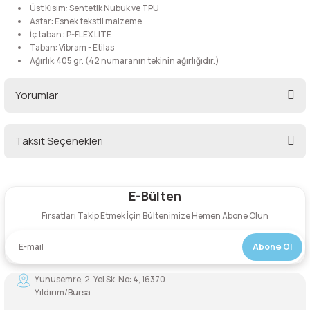
Üst Kısım: Sentetik Nubuk ve TPU
Astar: Esnek tekstil malzeme
Şarjorlük
İç taban : P-FLEX LITE
Taban: Vibram - Etilas
Ağırlık:405 gr. (42 numaranın tekinin ağırlığıdır.)
Sele Altı Çanta
Yorumlar
Sırt Çantası
Su Geçirmez Çanta
Taksit Seçenekleri
Bu ürüne ilk yorumu siz yapın!
Taktik Plaka Taşıyıcı
E-Bülten
Yorum Yaz
Fırsatları Takip Etmek İçin Bültenimize Hemen Abone Olun
Abone Ol
Yunusemre, 2. Yel Sk. No: 4, 16370
Yıldırım/Bursa