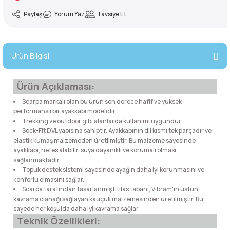
lar
 ve Kar-Buz Ekipmanları
90 Litre Çanta
Paylaş
Yorum Yaz
Tavsiye Et
nyal Cihazları
Bel Çantası
Ürün Bilgisi
Boyun Çantası
Ürün Açıklaması:
İlk Yardım Çantası
Scarpa markalı olan bu ürün son derece hafif ve yüksek
performanslı bir ayakkabı modelidir.
Kask Tutucu
Trekking ve outdoor gibi alanlarda kullanımı uygundur.
Sock-Fit DVL yapısına sahiptir. Ayakkabının dil kısmı tek parçadır ve
elastik kumaş malzemeden üretilmiştir. Bu malzeme sayesinde
Para Taşıma Çantası
ayakkabı, nefes alabilir, suya dayanıklı ve korumalı olması
sağlanmaktadır.
Patch
Topuk destek sistemi sayesinde ayağın daha iyi korunmasını ve
konforlu olmasını sağlar.
Scarpa tarafından tasarlanmış Etilas tabanı, Vibram'ın üstün
Pouch
kavrama olanağı sağlayan kauçuk malzemesinden üretilmiştir. Bu
sayede her koşulda daha iyi kavrama sağlar.
Teknik Özellikleri:
Şapka