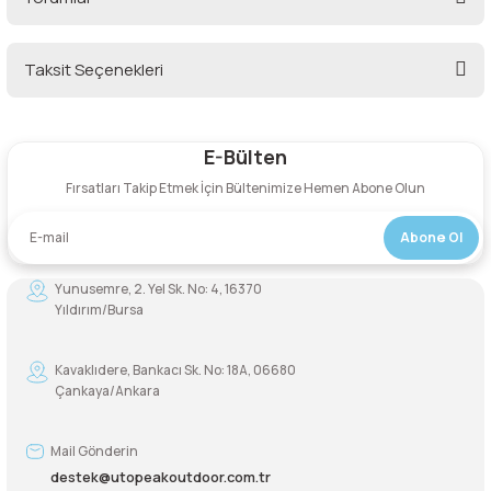
Şarjorlük
Taksit Seçenekleri
Bu ürüne ilk yorumu siz yapın!
Sele Altı Çanta
E-Bülten
Sırt Çantası
Yorum Yaz
Fırsatları Takip Etmek İçin Bültenimize Hemen Abone Olun
Su Geçirmez Çanta
Abone Ol
Taktik Plaka Taşıyıcı
Yunusemre, 2. Yel Sk. No: 4, 16370
Yıldırım/Bursa
Kavaklıdere, Bankacı Sk. No: 18A, 06680
Çankaya/Ankara
Mail Gönderin
destek@utopeakoutdoor.com.tr