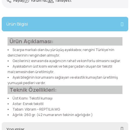
Paylaş
Yorum Yaz
Tavsiye Et
lar
 ve Kar-Buz Ekipmanları
90 Litre Çanta
nyal Cihazları
Bel Çantası
Ürün Bilgisi
Boyun Çantası
Ürün Açıklaması:
Scarpa markalı olan bu yürüyüş ayakkabısı; rengini Türkiye’nin
İlk Yardım Çantası
denizlerinin renginden almıştır.
Gezileriniz esnasında ayağınızın rahat ve konforlu olmasını sağlar.
Kask Tutucu
Ayakkabının üst kısmı esnek ve tek parçadan oluşan bir tekstil
malzemesinden üretilmiştir.
Ayak bileğinin korumasını sağlayan ve elastik kumaştan üretilmiş
Para Taşıma Çantası
yumuşak pedleri vardır.
Teknik Özellikleri:
Patch
Üst Kısmı: Tekstil kumaşı
Astar: Esnek tekstil
Taban: Vibram – REPTILIA MG
Pouch
Ağırlık: 260 gr. (42 numaranın tekinin ağırlığıdır.)
Şapka
Yorumlar