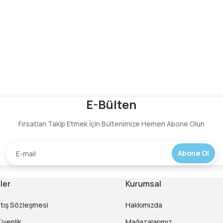
Bu ürüne ilk yorumu siz yapın!
E-Bülten
Fırsatları Takip Etmek İçin Bültenimize Hemen Abone Olun
Yorum Yaz
Abone Ol
ler
Kurumsal
atış Sözleşmesi
Hakkımızda
Güvenlik
Mağazalarımız