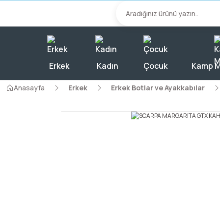
2000 TL Üzeri A
Erkek
Kadın
Çocuk
Kamp M
Anasayfa
Erkek
Erkek Botlar ve Ayakkabılar