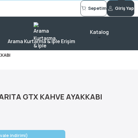
Sepetim
Giriş Yap
Katalog
Arama Kurtarma & İple Erişim
KKABI
RITA GTX KAHVE AYAKKABI
vale indirimi)