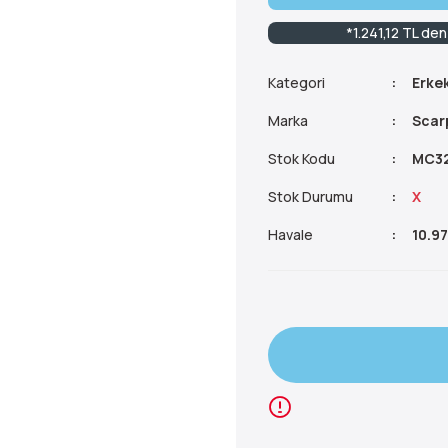
*1.241,12 TL den
Kategori
Erke
Marka
Scar
Stok Kodu
MC32
Stok Durumu
X
Havale
10.97