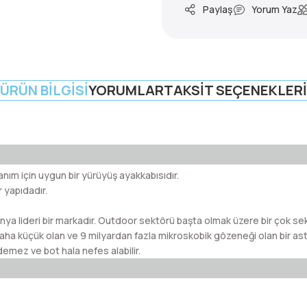
Paylaş
Yorum Yaz
ÜRÜN BILGISI
YORUMLAR
TAKSIT SEÇENEKLERI
anım için uygun bir yürüyüş ayakkabısıdır.
 yapıdadır.
 lideri bir markadır. Outdoor sektörü başta olmak üzere bir çok sek
ha küçük olan ve 9 milyardan fazla mikroskobik gözeneği olan bir as
emez ve bot hala nefes alabilir.