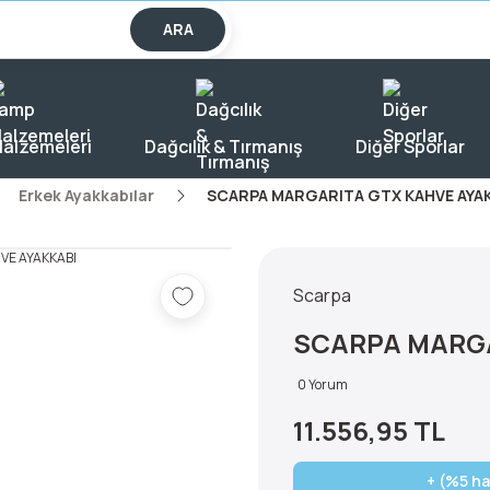
lışverişlerde KARGO BEDAVA!
ARA
alzemeleri
Dağcılık & Tırmanış
Diğer Sporlar
Erkek Ayakkabılar
SCARPA MARGARITA GTX KAHVE AYA
Scarpa
SCARPA MARGA
0 Yorum
11.556,95 TL
+ (%5 ha