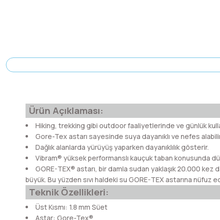
Ürün Açıklaması:
Hiking, trekking gibi outdoor faaliyetlerinde ve günlük kull
Gore-Tex astarı sayesinde suya dayanıklı ve nefes alabilir
Dağlık alanlarda yürüyüş yaparken dayanıklılık gösterir.
Vibram® yüksek performanslı kauçuk taban konusunda dünya
GORE-TEX® astarı, bir damla sudan yaklaşık 20.000 kez da
büyük. Bu yüzden sıvı haldeki su GORE-TEX astarına nüfuz ed
Teknik Özellikleri:
Üst Kısmı: 1.8 mm Süet
Astar: Gore-Tex®