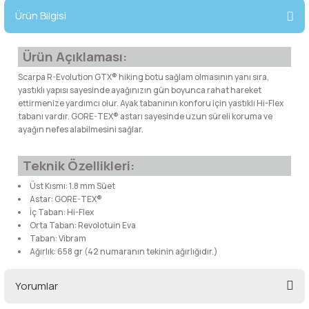
lar
 ve Kar-Buz Ekipmanları
90 Litre Çanta
Ürün Bilgisi
nyal Cihazları
Bel Çantası
Ürün Açıklaması:
Scarpa R-Evolution GTX® hiking botu sağlam olmasının yanı sıra,
Boyun Çantası
yastıklı yapısı sayesinde ayağınızın gün boyunca rahat hareket
ettirmenize yardımcı olur. Ayak tabanının konforu için yastıklı Hi-Flex
tabanı vardır. GORE-TEX® astarı sayesinde uzun süreli koruma ve
İlk Yardım Çantası
ayağın nefes alabilmesini sağlar.
Kask Tutucu
Teknik Özellikleri:
Üst Kısmı: 1.8 mm Süet
Para Taşıma Çantası
Astar: GORE-TEX®
İç Taban: Hi-Flex
Orta Taban: Revolotuin Eva
Patch
Taban: Vibram
Ağırlık: 658 gr (42 numaranın tekinin ağırlığıdır.)
Pouch
Yorumlar
Şapka