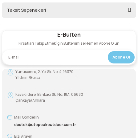
Taksit Seçenekleri
Şarjorlük
Bu ürüne ilk yorumu siz yapın!
Sele Altı Çanta
E-Bülten
Yorum Yaz
Fırsatları Takip Etmek İçin Bültenimize Hemen Abone Olun
Sırt Çantası
Abone Ol
Su Geçirmez Çanta
Yunusemre, 2. Yel Sk. No: 4, 16370
Taktik Plaka Taşıyıcı
Yıldırım/Bursa
Kavaklıdere, Bankacı Sk. No: 18A, 06680
Çankaya/Ankara
Mail Gönderin
destek@utopeakoutdoor.com.tr
Bizi Arayın