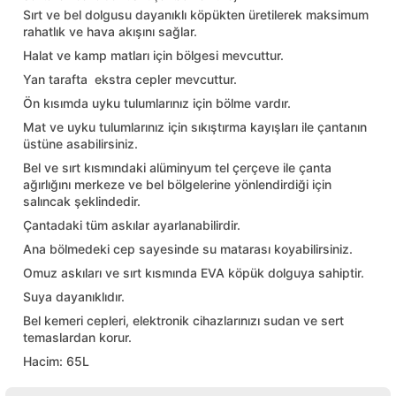
Sırt ve bel dolgusu dayanıklı köpükten üretilerek maksimum
lar
 ve Kar-Buz Ekipmanları
90 Litre Çanta
rahatlık ve hava akışını sağlar.
Halat ve kamp matları için bölgesi mevcuttur.
nyal Cihazları
Bel Çantası
Yan tarafta ekstra cepler mevcuttur.
Ön kısımda uyku tulumlarınız için bölme vardır.
Boyun Çantası
Mat ve uyku tulumlarınız için sıkıştırma kayışları ile çantanın
üstüne asabilirsiniz.
İlk Yardım Çantası
Bel ve sırt kısmındaki alüminyum tel çerçeve ile çanta
ağırlığını merkeze ve bel bölgelerine yönlendirdiği için
Kask Tutucu
salıncak şeklindedir.
Çantadaki tüm askılar ayarlanabilirdir.
Para Taşıma Çantası
Ana bölmedeki cep sayesinde su matarası koyabilirsiniz.
Omuz askıları ve sırt kısmında EVA köpük dolguya sahiptir.
Patch
Suya dayanıklıdır.
Bel kemeri cepleri, elektronik cihazlarınızı sudan ve sert
Pouch
temaslardan korur.
Hacim: 65L
Şapka