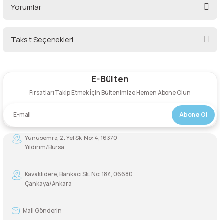
Yorumlar
Şarjorlük
Taksit Seçenekleri
Sele Altı Çanta
Bu ürüne ilk yorumu siz yapın!
Sırt Çantası
E-Bülten
Yorum Yaz
Fırsatları Takip Etmek İçin Bültenimize Hemen Abone Olun
Su Geçirmez Çanta
Abone Ol
Taktik Plaka Taşıyıcı
Yunusemre, 2. Yel Sk. No: 4, 16370
Yıldırım/Bursa
Kavaklıdere, Bankacı Sk. No: 18A, 06680
Çankaya/Ankara
Mail Gönderin