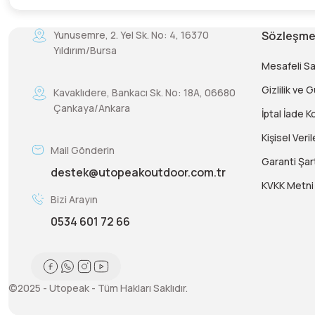
Yunusemre, 2. Yel Sk. No: 4, 16370
Sözleşme
Yıldırım/Bursa
Mesafeli S
Gizlilik ve 
Kavaklıdere, Bankacı Sk. No: 18A, 06680
Çankaya/Ankara
İptal İade Ko
Kişisel Veril
Mail Gönderin
Garanti Şart
destek@utopeakoutdoor.com.tr
KVKK Metni
Bizi Arayın
0534 601 72 66
©2025 - Utopeak - Tüm Hakları Saklıdır.