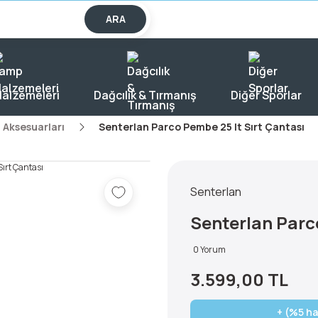
lışverişlerde KARGO BEDAVA!
ARA
alzemeleri
Dağcılık & Tırmanış
Diğer Sporlar
 Aksesuarları
Senterlan Parco Pembe 25 lt Sırt Çantası
Senterlan
Senterlan Parc
0 Yorum
3.599,00 TL
+ (%5 ha