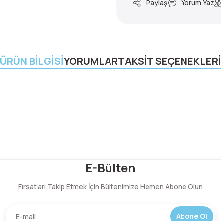
Paylaş
Yorum Yaz
ÜRÜN BILGISI
YORUMLAR
TAKSIT SEÇENEKLERI
Bu ürüne ilk yorumu siz yapın!
E-Bülten
Fırsatları Takip Etmek İçin Bültenimize Hemen Abone Olun
Yorum Yaz
Abone Ol