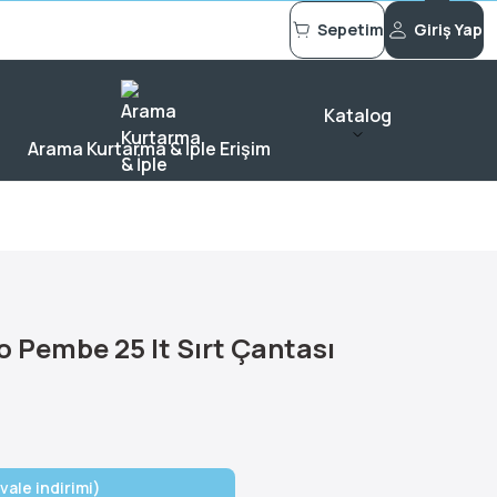
Sepetim
Giriş Yap
Katalog
Arama Kurtarma & İple Erişim
o Pembe 25 lt Sırt Çantası
vale indirimi)