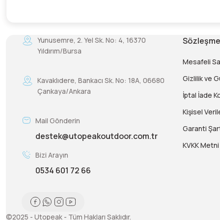
Yunusemre, 2. Yel Sk. No: 4, 16370
Sözleşme
Yıldırım/Bursa
Mesafeli S
Gizlilik ve 
Kavaklıdere, Bankacı Sk. No: 18A, 06680
Çankaya/Ankara
İptal İade Ko
Kişisel Veril
Mail Gönderin
Garanti Şart
destek@utopeakoutdoor.com.tr
KVKK Metni
Bizi Arayın
0534 601 72 66
©2025 - Utopeak - Tüm Hakları Saklıdır.