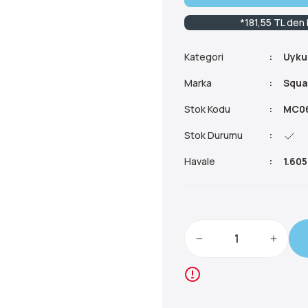
*181,55 TL den 
Kategori
Uyku
Marka
Squa
Stok Kodu
MC06
Stok Durumu
Havale
1.605