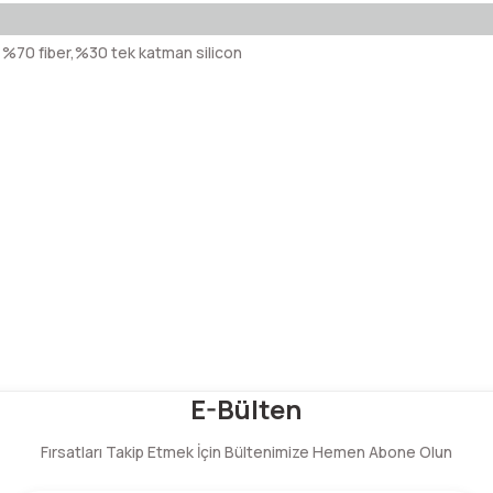
%70 fiber,%30 tek katman silicon
Bu ürüne ilk yorumu siz yapın!
E-Bülten
Fırsatları Takip Etmek İçin Bültenimize Hemen Abone Olun
Yorum Yaz