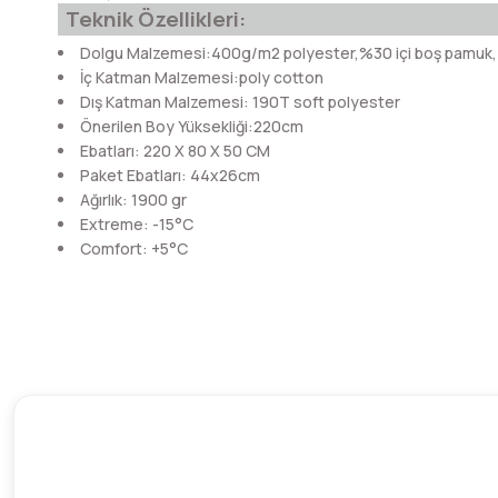
Teknik Özellikleri:
Dolgu Malzemesi:400g/m2 polyester,%30 içi boş pamuk, 
İç Katman Malzemesi:poly cotton
Dış Katman Malzemesi: 190T soft polyester
Önerilen Boy Yüksekliği:220cm
Ebatları: 220 X 80 X 50 CM
Paket Ebatları: 44x26cm
Ağırlık: 1900 gr
Extreme: -15°C
Comfort: +5°C