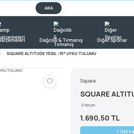
lışverişlerde KARGO BEDAVA!
ARA
alzemeleri
Dağcılık & Tırmanış
Diğer Sporlar
SQUARE ALTITUDE YESIL -15° UYKU TULUMU
Square
SQUARE ALTITU
0 Yorum
1.690,50 TL
+ (%5 ha