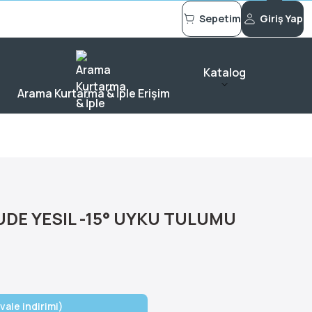
Sepetim
Giriş Yap
Katalog
Arama Kurtarma & İple Erişim
DE YESIL -15° UYKU TULUMU
vale indirimi)