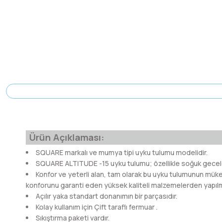
Ürün Açıklaması:
SQUARE markalı ve mumya tipi uyku tulumu modelidir.
SQUARE ALTITUDE -15 uyku tulumu; özellikle soğuk geceler
Konfor ve yeterli alan, tam olarak bu uyku tulumunun mükem
konforunu garanti eden yüksek kaliteli malzemelerden yapılmı
Açılır yaka standart donanımın bir parçasıdır.
Kolay kullanım için Çift taraflı fermuar .
Sıkıştırma paketi vardır.