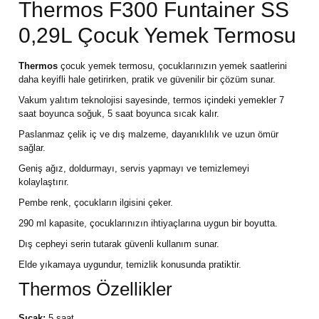
Thermos F300 Funtainer SS
lar
 ve Kar-Buz Ekipmanları
90 Litre Çanta
0,29L Çocuk Yemek Termosu
nyal Cihazları
Bel Çantası
Thermos
çocuk yemek termosu, çocuklarınızın yemek saatlerini
daha keyifli hale getirirken, pratik ve güvenilir bir çözüm sunar.
Boyun Çantası
Vakum yalıtım teknolojisi sayesinde, termos içindeki yemekler 7
saat boyunca soğuk, 5 saat boyunca sıcak kalır.
İlk Yardım Çantası
Paslanmaz çelik iç ve dış malzeme, dayanıklılık ve uzun ömür
sağlar.
Kask Tutucu
Geniş ağız, doldurmayı, servis yapmayı ve temizlemeyi
kolaylaştırır.
Para Taşıma Çantası
Pembe renk, çocukların ilgisini çeker.
290 ml kapasite, çocuklarınızın ihtiyaçlarına uygun bir boyutta.
Patch
Dış cepheyi serin tutarak güvenli kullanım sunar.
Elde yıkamaya uygundur, temizlik konusunda pratiktir.
Pouch
Thermos Özellikler
Şapka
Sıcak:
5 saat