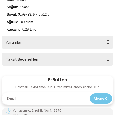
Soğuk:
7 Saat
Şarjorlük
Boyut:
(UxGxY): 9 x 9 x12 cm
Ağırlık:
200 gram
Sele Altı Çanta
Kapasite:
0,29 Litre
Sırt Çantası
Yorumlar
Su Geçirmez Çanta
Taksit Seçenekleri
Taktik Plaka Taşıyıcı
Bu ürüne ilk yorumu siz yapın!
E-Bülten
Yorum Yaz
Fırsatları Takip Etmek İçin Bültenimize Hemen Abone Olun
Abone Ol
Yunusemre, 2. Yel Sk. No: 4, 16370