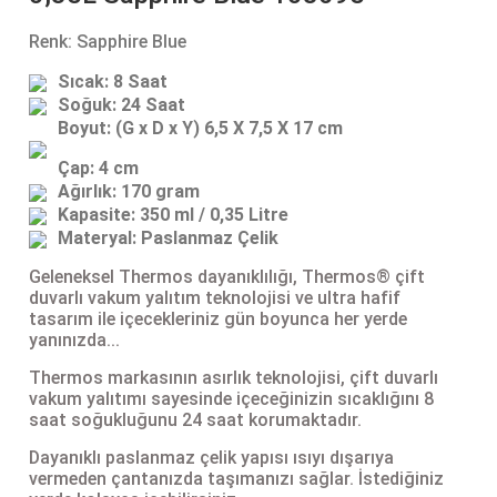
lar
 ve Kar-Buz Ekipmanları
90 Litre Çanta
Renk: Sapphire Blue
nyal Cihazları
Bel Çantası
Sıcak: 8 Saat
Soğuk: 24 Saat
Boyut: (G x D x Y) 6,5 X 7,5 X 17 cm
Boyun Çantası
Çap: 4 cm
Ağırlık: 170 gram
İlk Yardım Çantası
Kapasite: 350 ml / 0,35 Litre
Materyal: Paslanmaz Çelik
Kask Tutucu
Geleneksel Thermos dayanıklılığı, Thermos® çift
duvarlı vakum yalıtım teknolojisi ve ultra hafif
Para Taşıma Çantası
tasarım ile içecekleriniz gün boyunca her yerde
yanınızda...
Patch
Thermos markasının asırlık teknolojisi, çift duvarlı
vakum yalıtımı sayesinde içeceğinizin sıcaklığını 8
saat soğukluğunu 24 saat korumaktadır.
Pouch
Dayanıklı paslanmaz çelik yapısı ısıyı dışarıya
vermeden çantanızda taşımanızı sağlar. İstediğiniz
Şapka