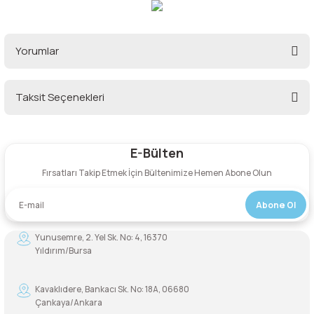
Yorumlar
Taksit Seçenekleri
Bu ürüne ilk yorumu siz yapın!
E-Bülten
Yorum Yaz
Fırsatları Takip Etmek İçin Bültenimize Hemen Abone Olun
Abone Ol
Yunusemre, 2. Yel Sk. No: 4, 16370
Yıldırım/Bursa
Kavaklıdere, Bankacı Sk. No: 18A, 06680
Çankaya/Ankara