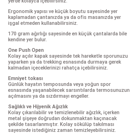
yerde kolayca içebilirsiniz.
Ergonomik yapısı ve küçük boyutu sayesinde yer
Şarjorlük
kaplamadan çantanızda ya da ofis masanızda yer
işgal etmeden kullanabilirsiniz.
Sele Altı Çanta
170 gram ağırlığı sayesinde en küçük çantalarda bile
kendine yer bulur.
Sırt Çantası
One Push Open
Kolay açılır kapak sayesinde tek hareketle sporunuzu
Su Geçirmez Çanta
yaparken ya da trekking esnasında durmaya gerek
kalmadan içeceklerinizi rahatça içebilirsiniz.
Taktik Plaka Taşıyıcı
Emniyet tokası
Günlük hayatın temposunda veya yoğun spor
esnasında yaşanabilecek sarsıntılarda termosunuzun
açılmasını ya da sızdırmayı engeller.
Sağlıklı ve Hijyenik Ağızlık
Kolay çıkarılabilir ve temizlenebilir ağızlık, içerken
metal şişeye doğrudan dokunmaktan kaçınacak
şekilde tasarlanmıştır. Kolay sökülüp takılması
sayesinde istediğiniz zaman temizleyebilirsiniz.