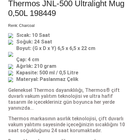
Thermos JNL-500 Ultralight Mug
lar
 ve Kar-Buz Ekipmanları
90 Litre Çanta
0,50L 198449
nyal Cihazları
Bel Çantası
Renk: Charcoal
Sıcak: 10 Saat
Boyun Çantası
Soğuk: 24 Saat
Boyut: (G x D x Y) 6,5 x 6,5 x 22 cm
İlk Yardım Çantası
Çap: 4 cm
Ağırlık: 210 gram
Kask Tutucu
Kapasite: 500 ml / 0,5 Litre
Materyal: Paslanmaz Çelik
Para Taşıma Çantası
Geleneksel Thermos dayanıklılığı, Thermos® çift
duvarlı vakum yalıtım teknolojisi ve ultra hafif
tasarım ile içecekleriniz gün boyunca her yerde
Patch
yanınızda...
Thermos markasının asırlık teknolojisi, çift duvarlı
Pouch
vakum yalıtımı sayesinde içeceğinizin sıcaklığını 10
saat soğukluğunu 24 saat korumaktadır.
Şapka