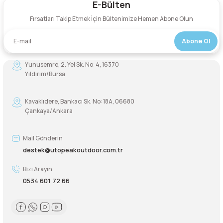
E-Bülten
Yorum Yaz
Fırsatları Takip Etmek İçin Bültenimize Hemen Abone Olun
Abone Ol
Yunusemre, 2. Yel Sk. No: 4, 16370
Yıldırım/Bursa
Kavaklıdere, Bankacı Sk. No: 18A, 06680
Çankaya/Ankara
Mail Gönderin
destek@utopeakoutdoor.com.tr
Bizi Arayın
0534 601 72 66