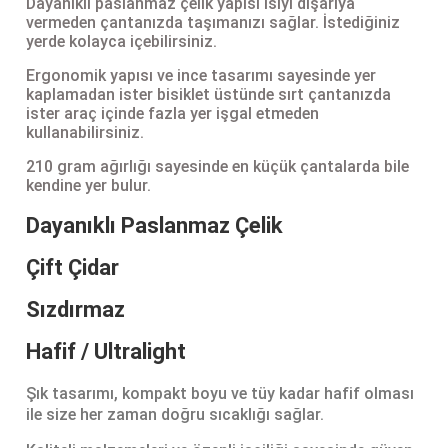
Dayanıklı paslanmaz çelik yapısı ısıyı dışarıya
vermeden çantanızda taşımanızı sağlar. İstediğiniz
Şarjorlük
yerde kolayca içebilirsiniz.
Ergonomik yapısı ve ince tasarımı sayesinde yer
Sele Altı Çanta
kaplamadan ister bisiklet üstünde sırt çantanızda
ister araç içinde fazla yer işgal etmeden
kullanabilirsiniz.
Sırt Çantası
210 gram ağırlığı sayesinde en küçük çantalarda bile
kendine yer bulur.
Su Geçirmez Çanta
Dayanıklı Paslanmaz Çelik
Taktik Plaka Taşıyıcı
Çift Çidar
Sızdırmaz
Hafif / Ultralight
Şık tasarımı, kompakt boyu ve tüy kadar hafif olması
ile size her zaman doğru sıcaklığı sağlar.