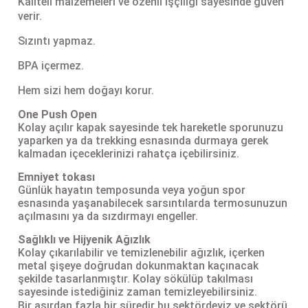
Kaliteli malzemeleri ve özenli işçiliği sayesinde güven
verir.
Sızıntı yapmaz.
BPA içermez.
Hem sizi hem doğayı korur.
One Push Open
Kolay açılır kapak sayesinde tek hareketle sporunuzu
yaparken ya da trekking esnasında durmaya gerek
kalmadan içeceklerinizi rahatça içebilirsiniz.
Emniyet tokası
Günlük hayatın temposunda veya yoğun spor
esnasında yaşanabilecek sarsıntılarda termosunuzun
açılmasını ya da sızdırmayı engeller.
Sağlıklı ve Hijyenik Ağızlık
Kolay çıkarılabilir ve temizlenebilir ağızlık, içerken
metal şişeye doğrudan dokunmaktan kaçınacak
şekilde tasarlanmıştır. Kolay sökülüp takılması
sayesinde istediğiniz zaman temizleyebilirsiniz.
Bir asırdan fazla bir süredir bu sektördeyiz ve sektörü