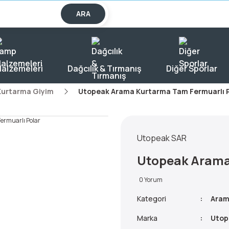
lışverişlerde KARGO BEDAVA!
ARA
alzemeleri
Dağcılık & Tırmanış
Diğer Sporlar
Kurtarma Giyim
Utopeak Arama Kurtarma Tam Fermuarlı P
Utopeak SAR
Utopeak Arama
0 Yorum
Kategori
Aram
Marka
Utop