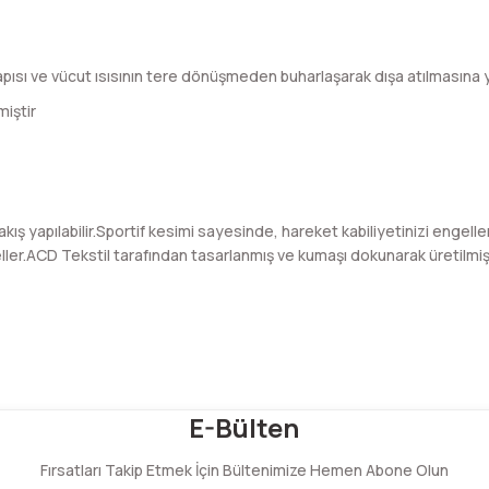
apısı ve vücut ısısının tere dönüşmeden buharlaşarak dışa atılmasına y
miştir
akış yapılabilir.Sportif kesimi sayesinde, hareket kabiliyetinizi engell
er.ACD Tekstil tarafından tasarlanmış ve kumaşı dokunarak üretilmiş
Bu ürüne ilk yorumu siz yapın!
E-Bülten
Fırsatları Takip Etmek İçin Bültenimize Hemen Abone Olun
Yorum Yaz