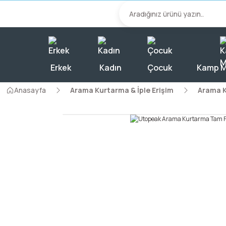
2000 TL Üzeri A
Erkek
Kadın
Çocuk
Kamp M
Anasayfa
Arama Kurtarma & İple Erişim
Arama 