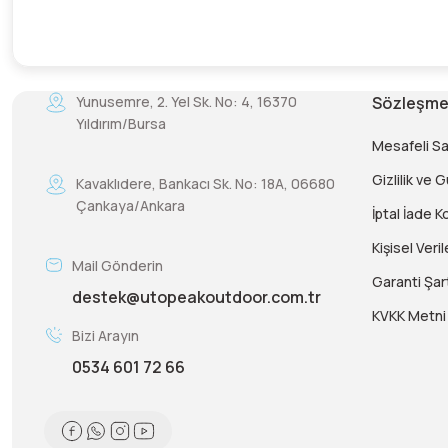
Yunusemre, 2. Yel Sk. No: 4, 16370
Sözleşme
Yıldırım/Bursa
Mesafeli S
Gizlilik ve 
Kavaklıdere, Bankacı Sk. No: 18A, 06680
Çankaya/Ankara
İptal İade Ko
Kişisel Veril
Mail Gönderin
Garanti Şart
destek@utopeakoutdoor.com.tr
KVKK Metni
Bizi Arayın
0534 601 72 66