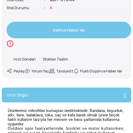
Stok Durumu
X
reler ve Balaklavalar
ve Ayakkabılar
Buzluklar
kipmanları
Sandaletler
50 Litre Çanta
Yardımcı İp
Krampon
ve Ayakkabılar
e Boyunluklar
Suluklar
manları
ma Yardımcı Ekipmanları
Gelince Haber Ver
55 Litre Çanta
Kürek
rları
kabıları
r ve Perlonlar
60 Litre Çanta
Hızlı Gönderi
Stoktan Teslim
e Boyunluklar
ler
e Ekspres Setler
65 Litre Çanta
Paylaş
Yorum Yaz
Tavsiye Et
Fiyatı Düşünce Haber Ver
i
i
70 Litre Çanta
ırmanış Aksesuarları
nları
75 Litre Çanta
Ürün Bilgisi
nyal Cihazları
ve Çıkış Aletleri
80 Litre Çanta
Ürünlerimiz mikrofiber kumaştan üretilmektedir. Bandana, boyunluk,
atkı, bere, balaklava, toka, saç ve kafa bandı olmak üzere birçok
farklı kullanım tarzıyla her mevsim ve hava şartlarında kullanıma
 Pançolar
85 Litre Çanta
uygundur.
Outdoor spor faaliyetlerinde, bisiklet ve motor kullanırken,
güneşli ve sıcak havalarda konforlu ve rahat kullanım