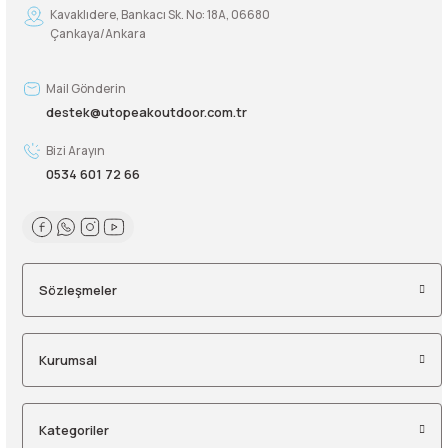
Kavaklıdere, Bankacı Sk. No: 18A, 06680
Çankaya/Ankara
Şarjorlük
Mail Gönderin
Sele Altı Çanta
destek@utopeakoutdoor.com.tr
Sırt Çantası
Bizi Arayın
0534 601 72 66
Su Geçirmez Çanta
Taktik Plaka Taşıyıcı
Sözleşmeler
Kurumsal
Kategoriler