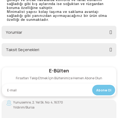
sağladığı gibi kış aylarında ise soğuktan ve rüzgardan
lar
 ve Kar-Buz Ekipmanları
90 Litre Çanta
koruma özelliğine sahiptir.
Minimalist yapısı kolay taşıma ve saklama avantajı
sağladığı gibi yanınızdan ayırmayacağınız bir ürün olma
nyal Cihazları
Bel Çantası
özelliği de sunmaktadır.
Yorumlar
Boyun Çantası
İlk Yardım Çantası
Taksit Seçenekleri
Bu ürüne ilk yorumu siz yapın!
Kask Tutucu
E-Bülten
Yorum Yaz
Para Taşıma Çantası
Fırsatları Takip Etmek İçin Bültenimize Hemen Abone Olun
Patch
Abone Ol
Pouch
Yunusemre, 2. Yel Sk. No: 4, 16370
Yıldırım/Bursa
Şapka