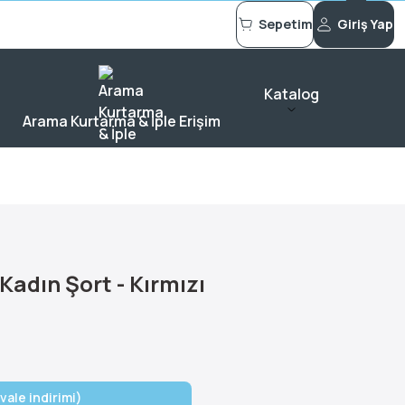
Sepetim
Giriş Yap
Katalog
Arama Kurtarma & İple Erişim
adın Şort - Kırmızı
vale indirimi)