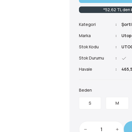
*52,62 TL den b
Kategori
Şortl
Marka
Utop
Stok Kodu
UTO0
Stok Durumu
Havale
465,5
Beden
S
M