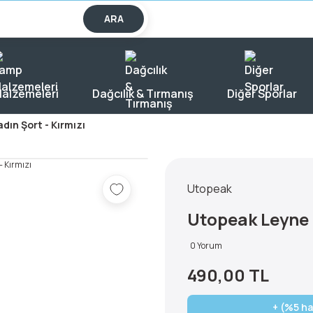
lışverişlerde KARGO BEDAVA!
ARA
alzemeleri
Dağcılık & Tırmanış
Diğer Sporlar
ın Şort - Kırmızı
Utopeak
Utopeak Leyne K
0 Yorum
490,00 TL
+ (%5 ha