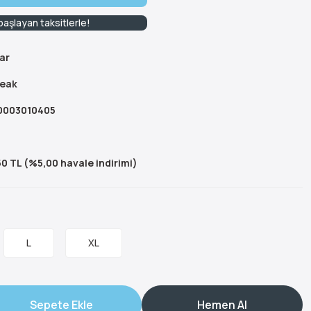
aşlayan taksitlerle!
ar
eak
003010405
0 TL (%5,00 havale indirimi)
L
XL
Sepete Ekle
Hemen Al