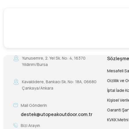
Yunusemre, 2. Yel Sk. No: 4, 16370
Sözleşme
Yıldırım/Bursa
Mesafeli S
Gizlilik ve 
Kavaklıdere, Bankacı Sk. No: 18A, 06680
Çankaya/Ankara
İptal İade Ko
Kişisel Veril
Mail Gönderin
Garanti Şart
destek@utopeakoutdoor.com.tr
KVKK Metni
Bizi Arayın