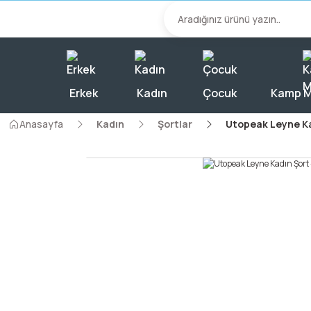
2000 TL Üzeri A
Erkek
Kadın
Çocuk
Kamp M
Anasayfa
Kadın
Şortlar
Utopeak Leyne Kad