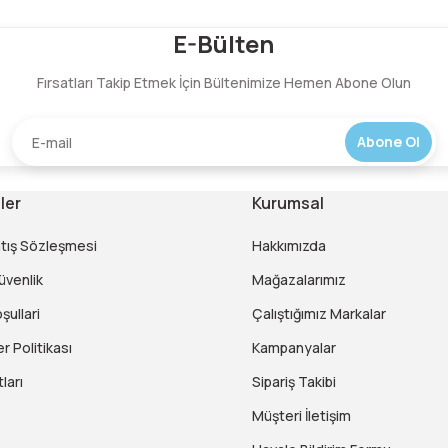
Bu ürüne ilk yorumu siz yapın!
E-Bülten
Fırsatları Takip Etmek İçin Bültenimize Hemen Abone Olun
Yorum Yaz
Abone Ol
ler
Kurumsal
atış Sözleşmesi
Hakkımızda
Güvenlik
Mağazalarımız
şullari
Çalıştığımız Markalar
er Politikası
Kampanyalar
ları
Sipariş Takibi
Müşteri İletişim