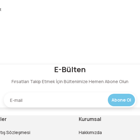
t
Bu ürüne ilk yorumu siz yapın!
E-Bülten
Fırsatları Takip Etmek İçin Bültenimize Hemen Abone Olun
Yorum Yaz
Abone Ol
ler
Kurumsal
atış Sözleşmesi
Hakkımızda