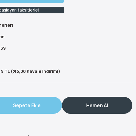
aşlayan taksitlerle!
nerleri
on
039
9 TL (%5,00 havale indirimi)
Sepete Ekle
Hemen Al