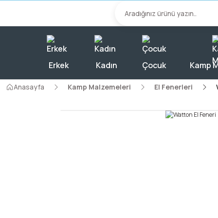
2000 TL Üzeri A
Erkek
Kadın
Çocuk
Kamp M
Anasayfa
Kamp Malzemeleri
El Fenerleri