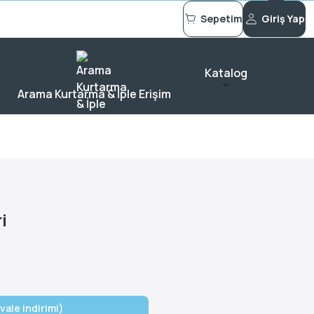
Sepetim
Giriş Yap
Katalog
Arama Kurtarma & İple Erişim
i
vale indirimi)