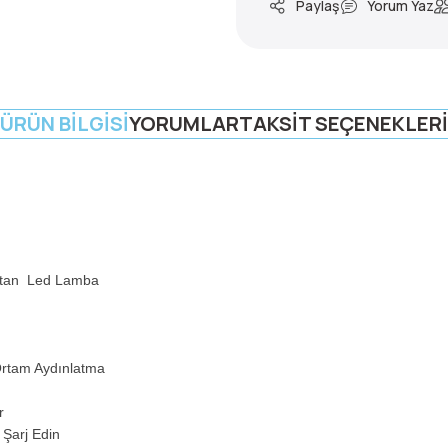
Paylaş
Yorum Yaz
ÜRÜN BILGISI
YORUMLAR
TAKSIT SEÇENEKLERI
atan Led Lamba
rtam Aydınlatma
r
 Şarj Edin