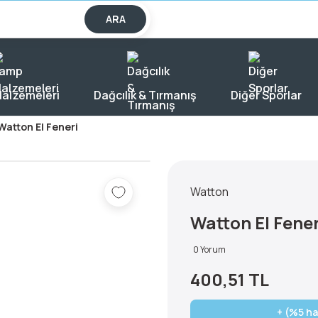
lışverişlerde KARGO BEDAVA!
ARA
alzemeleri
Dağcılık & Tırmanış
Diğer Sporlar
Watton El Feneri
Watton
Watton El Fener
0 Yorum
400,51 TL
+ (%5 ha