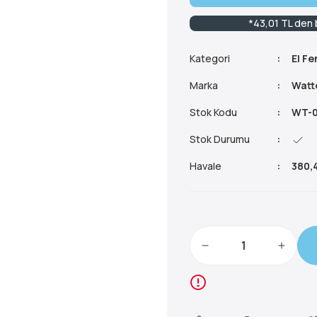
*43,01 TL den b
Kategori
El Fe
Marka
Watt
Stok Kodu
WT-
Stok Durumu
Havale
380,4