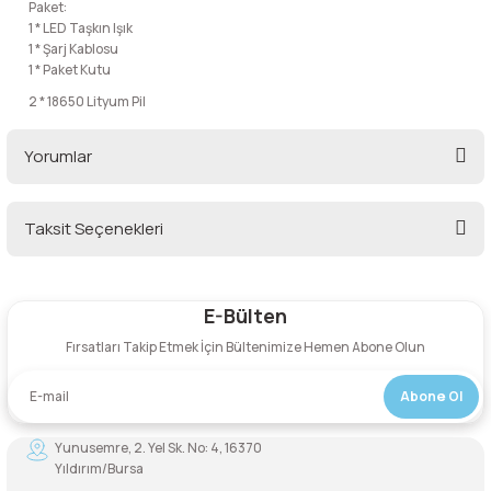
Paket:
1 * LED Taşkın Işık
Şarjorlük
1 * Şarj Kablosu
1 * Paket Kutu
Sele Altı Çanta
2 * 18650 Lityum Pil
Yorumlar
Sırt Çantası
Su Geçirmez Çanta
Taksit Seçenekleri
Bu ürüne ilk yorumu siz yapın!
Taktik Plaka Taşıyıcı
E-Bülten
Yorum Yaz
Fırsatları Takip Etmek İçin Bültenimize Hemen Abone Olun
Abone Ol
Yunusemre, 2. Yel Sk. No: 4, 16370
Yıldırım/Bursa