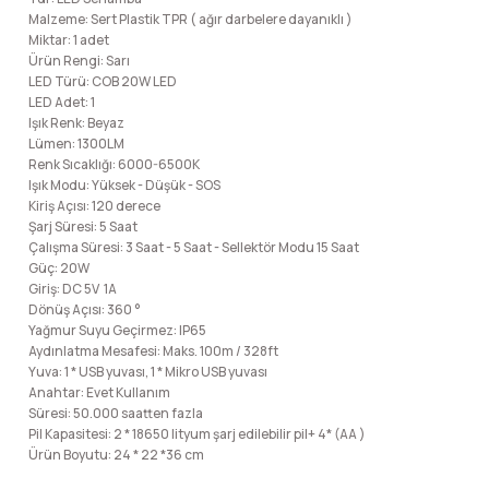
lar
 ve Kar-Buz Ekipmanları
90 Litre Çanta
Malzeme: Sert Plastik TPR ( ağır darbelere dayanıklı )
Miktar: 1 adet
Ürün Rengi: Sarı
nyal Cihazları
Bel Çantası
LED Türü: COB 20W LED
LED Adet: 1
Işık Renk: Beyaz
Boyun Çantası
Lümen: 1300LM
Renk Sıcaklığı: 6000-6500K
Işık Modu: Yüksek - Düşük - SOS
İlk Yardım Çantası
Kiriş Açısı: 120 derece
Şarj Süresi: 5 Saat
Kask Tutucu
Çalışma Süresi: 3 Saat - 5 Saat - Sellektör Modu 15 Saat
Güç: 20W
Giriş: DC 5V 1A
Para Taşıma Çantası
Dönüş Açısı: 360 °
Yağmur Suyu Geçirmez: IP65
Aydınlatma Mesafesi: Maks. 100m / 328ft
Patch
Yuva: 1 * USB yuvası, 1 * Mikro USB yuvası
Anahtar: Evet Kullanım
Süresi: 50.000 saatten fazla
Pouch
Pil Kapasitesi: 2 * 18650 lityum şarj edilebilir pil+ 4* (AA )
Ürün Boyutu: 24 * 22 *36 cm
Şapka