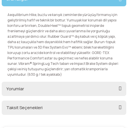
lar
 ve Kar-Buz Ekipmanları
90 Litre Çanta
Aequilibrium Hike, buzlu ve karışık zeminlerde yürüyüş/tırmanış için
nyal Cihazları
Bel Çantası
geliştirilmiş hafif ve teknik bir bottur. Yumuşak kar korumalı dil yapısı
konforu artırırken, Double Heel™ topuk geometrisi inişlerde
frenlemeyi güçlendirir ve daha akıcı yuvarlanma ile yorgunluğu
Boyun Çantası
azaltmaya yardımcı olur. Rubber Guard™ dış kabuk ve iç köpük yapı,
daha az kauçukla hem dayanıklılık hem hafiflik sağlar. Burun-topuk
TPU korumaları ve 3D Flex System Evo™ eklemi; bilek hareketliliğini
İlk Yardım Çantası
koruyup zorlu arazide kontrol ve stabiliteyi yükseltir. GORE-TEX
Performance Comfort astar su geçirmez ve nefes alabilir koruma
sunar. Vibram® SpringLug Tech taban ve Impact Brake System dişleri
Kask Tutucu
çekişi ve iniş tutuşunu güçlendirir; yarı otomatik kramponlarla
uyumludur. (630 g / tek ayakkabı)
Para Taşıma Çantası
Yorumlar
Patch
Taksit Seçenekleri
Pouch
Bu ürüne ilk yorumu siz yapın!
Şapka