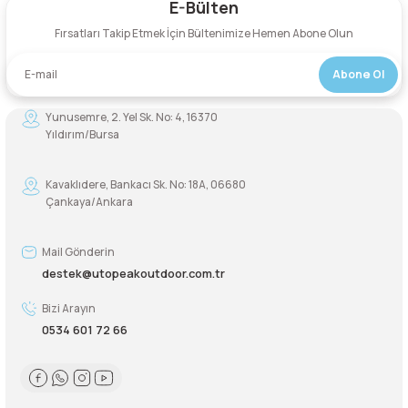
E-Bülten
Yorum Yaz
Fırsatları Takip Etmek İçin Bültenimize Hemen Abone Olun
Şarjorlük
Abone Ol
Sele Altı Çanta
Yunusemre, 2. Yel Sk. No: 4, 16370
Sırt Çantası
Yıldırım/Bursa
Su Geçirmez Çanta
Kavaklıdere, Bankacı Sk. No: 18A, 06680
Çankaya/Ankara
Taktik Plaka Taşıyıcı
Mail Gönderin
destek@utopeakoutdoor.com.tr
Bizi Arayın
0534 601 72 66