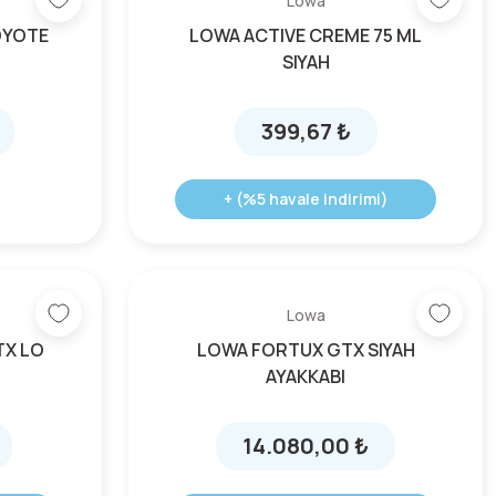
Lowa
OYOTE
LOWA ACTIVE CREME 75 ML
SIYAH
399,67 ₺
+ (%5 havale indirimi)
Lowa
TX LO
LOWA FORTUX GTX SIYAH
AYAKKABI
14.080,00 ₺