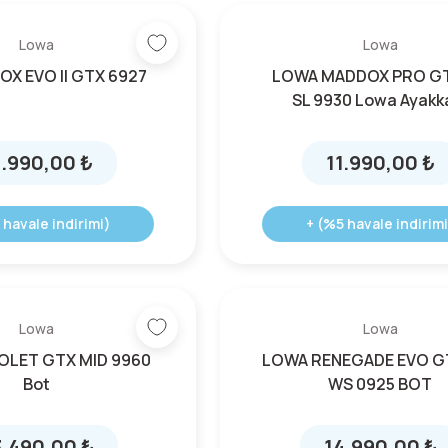
Lowa
Lowa
OX EVO II GTX 6927
LOWA MADDOX PRO G
SL 9930 Lowa Ayakk
.990,00 ₺
11.990,00 ₺
 havale indirimi)
+ (%5 havale indirimi
Lowa
Lowa
OLET GTX MID 9960
LOWA RENEGADE EVO G
Bot
WS 0925 BOT
.490,00 ₺
14.990,00 ₺