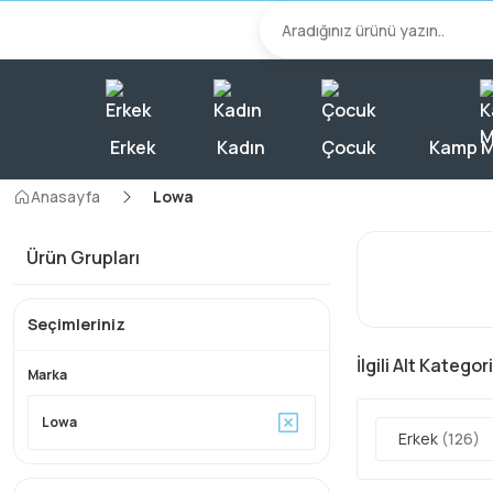
2000 TL Üzeri A
Erkek
Kadın
Çocuk
Kamp M
Anasayfa
Lowa
Ürün Grupları
Seçimleriniz
İlgili Alt Kategor
Marka
Lowa
Erkek
(126)