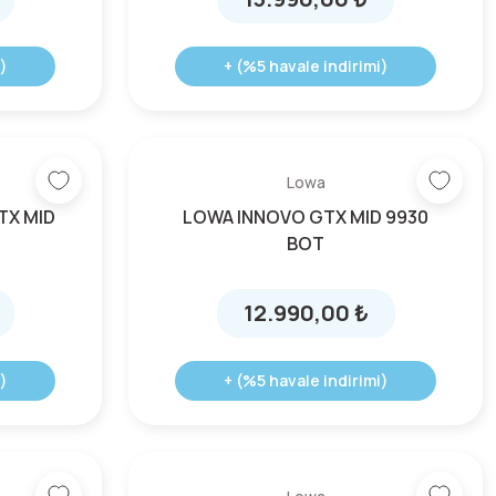
)
+ (%5 havale indirimi)
Lowa
TX MID
LOWA INNOVO GTX MID 9930
BOT
12.990,00 ₺
)
+ (%5 havale indirimi)