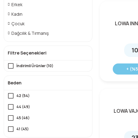
Erkek
Kadın
LOWA INN
Çocuk
Dağcılık & Tırmanış
10
Filtre Seçenekleri
İndirimli Ürünler (10)
+ (%5
Beden
42 (54)
44 (49)
LOWA VAJ
45 (46)
41 (45)
23