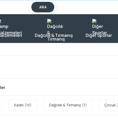
lışverişlerde KARGO BEDAVA!
ARA
alzemeleri
Dağcılık & Tırmanış
Diğer Sporlar
iler
Kadın
(16)
Dağcılık & Tırmanış
(3)
Çocuk
(