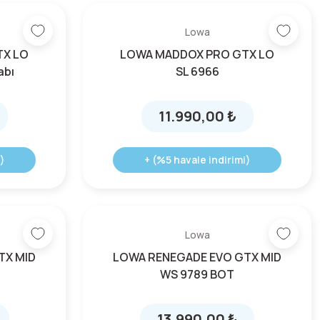
Lowa
TX LO
LOWA MADDOX PRO GTX LO
abı
SL 6966
11.990,00 ₺
)
+ (%5 havale indirimi)
Lowa
TX MID
LOWA RENEGADE EVO GTX MID
WS 9789 BOT
13.990,00 ₺