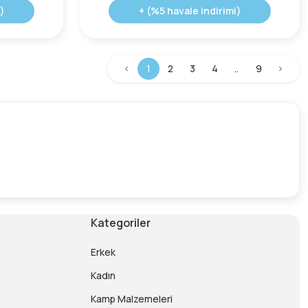
)
+ (%5 havale indirimi)
1
2
3
4
..
9
Kategoriler
Erkek
Kadın
Kamp Malzemeleri