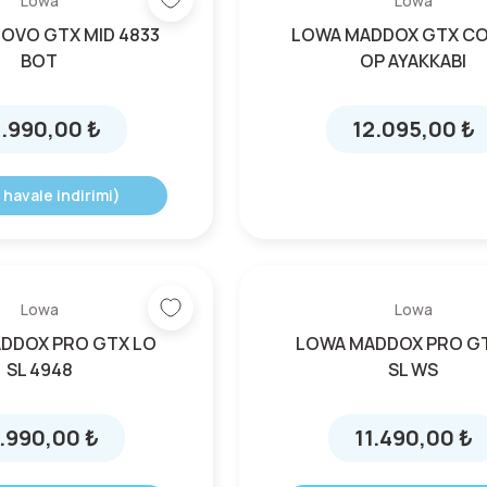
Lowa
Lowa
OVO GTX MID 4833
LOWA MADDOX GTX C
BOT
OP AYAKKABI
2.990,00 ₺
12.095,00 ₺
 havale indirimi)
Lowa
Lowa
DDOX PRO GTX LO
LOWA MADDOX PRO G
SL 4948
SL WS
1.990,00 ₺
11.490,00 ₺