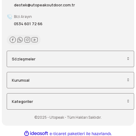
destek@utopeakoutdoor.com.tr
lar
 ve Kar-Buz Ekipmanları
90 Litre Çanta
Bizi Arayın
nyal Cihazları
Bel Çantası
0534 601 72 66
Boyun Çantası
İlk Yardım Çantası
Sözleşmeler
Kask Tutucu
Kurumsal
Para Taşıma Çantası
Patch
Kategoriler
Pouch
©2025 - Utopeak - Tüm Hakları Saklıdır.
Şapka
ideasoft
ile
e-