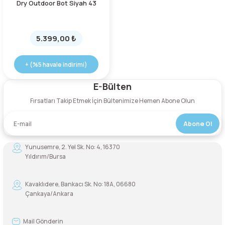
Dry Outdoor Bot Siyah 43
reler ve Balaklavalar
ve Ayakkabılar
Buzluklar
kipmanları
Sandaletler
50 Litre Çanta
Yardımcı İp
Krampon
5.399,00 ₺
ve Ayakkabılar
e Boyunluklar
Suluklar
manları
ma Yardımcı Ekipmanları
55 Litre Çanta
Kürek
+ (%5 havale indirimi)
rları
kabıları
r ve Perlonlar
60 Litre Çanta
E-Bülten
Fırsatları Takip Etmek İçin Bültenimize Hemen Abone Olun
e Boyunluklar
ler
e Ekspres Setler
65 Litre Çanta
Abone Ol
i
i
70 Litre Çanta
Yunusemre, 2. Yel Sk. No: 4, 16370
ırmanış Aksesuarları
nları
75 Litre Çanta
Yıldırım/Bursa
nyal Cihazları
ve Çıkış Aletleri
80 Litre Çanta
Kavaklıdere, Bankacı Sk. No: 18A, 06680
Çankaya/Ankara
 Pançolar
85 Litre Çanta
Mail Gönderin