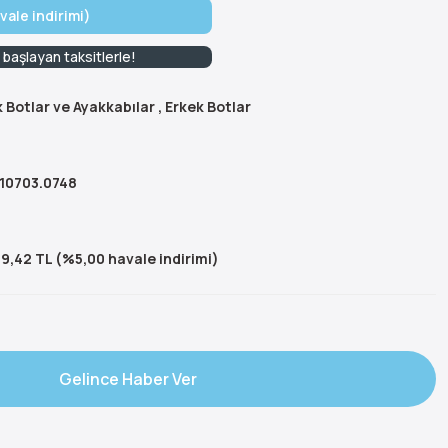
vale indirimi)
 başlayan taksitlerle!
 Botlar ve Ayakkabılar
,
Erkek Botlar
a
310703.0748
9,42 TL (%5,00 havale indirimi)
Gelince Haber Ver