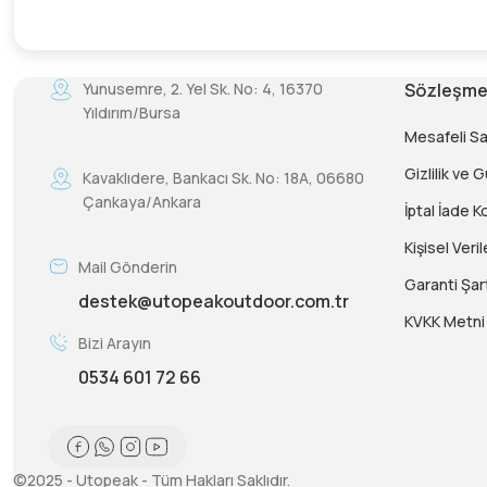
Yunusemre, 2. Yel Sk. No: 4, 16370
Sözleşme
Yıldırım/Bursa
Mesafeli S
Gizlilik ve 
Kavaklıdere, Bankacı Sk. No: 18A, 06680
Çankaya/Ankara
İptal İade Ko
Kişisel Veril
Mail Gönderin
Garanti Şart
destek@utopeakoutdoor.com.tr
KVKK Metni
Bizi Arayın
0534 601 72 66
©2025 - Utopeak - Tüm Hakları Saklıdır.