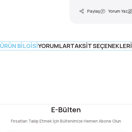
Paylaş
Yorum Yaz
ÜRÜN BILGISI
YORUMLAR
TAKSIT SEÇENEKLERI
Bu ürüne ilk yorumu siz yapın!
E-Bülten
Fırsatları Takip Etmek İçin Bültenimize Hemen Abone Olun
Yorum Yaz