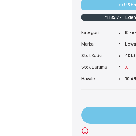
+ (%5 ha
*1.185,77 TL den
Kategori
Erkek
Marka
Low
Stok Kodu
401.
Stok Durumu
X
Havale
10.48