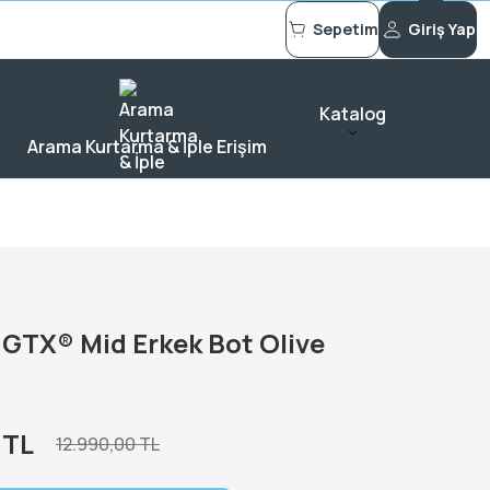
Sepetim
Giriş Yap
Katalog
Arama Kurtarma & İple Erişim
 GTX® Mid Erkek Bot Olive
 TL
12.990,00 TL