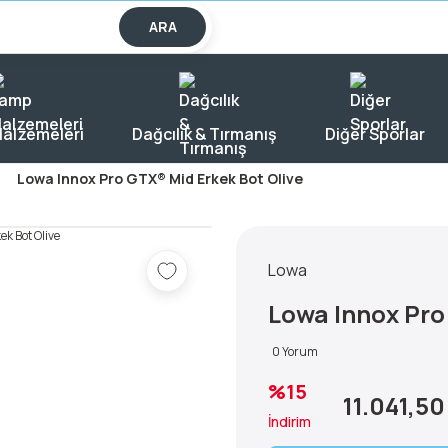
lışverişlerde KARGO BEDAVA!
ARA
alzemeleri
Dağcılık & Tırmanış
Diğer Sporlar
Lowa Innox Pro GTX® Mid Erkek Bot Olive
Lowa
Lowa Innox Pro
0 Yorum
%15
11.041,50
İndirim