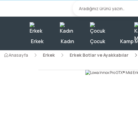
2000 TL Üzeri A
Erkek
Kadın
Çocuk
Kamp M
Anasayfa
Erkek
Erkek Botlar ve Ayakkabılar